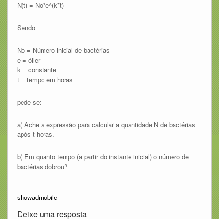
N(t) = No*e^(k*t)
Sendo
No = Número inicial de bactérias
e = óiler
k = constante
t = tempo em horas
pede-se:
a) Ache a expressão para calcular a quantidade N de bactérias
após t horas.
b) Em quanto tempo (a partir do instante inicial) o número de
bactérias dobrou?
showadmobile
Deixe uma resposta