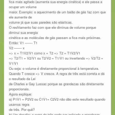
fica mais agitado (aumenta sua energia cinética) e ele passa a
ocupar um volume
maior. Exemplo: o aquecimento de um balão de gás faz com que
ele aumente de
volume já que suas paredes são elásticas.
O resfriamento faz com que ele diminua de volume porque
diminui sua energia
cinética e as moléculas de gás passam a fica mais próximas.
Então: V1 ——- T1
V2 ——- x
=> x = T1V2/V1 como x = T2 => T2 = T1V2/V1
=> T2/T1 = V2/V1 ou T2/V2 = T1/V1 ou invertendo => V2/T2 =
V1/V1
Ou seja: o volume é diretamente proporcional à temperatura.
Quando T cresce => V cresce. A regra de três está correta e dá
o resultado da Lei
de Charles e Gay Lussac porque as grandezas são diretamente
proporcionais.
Agora explique:
a) P1V1 = P2V2 ou C1V1= C2V2 não dão este resultado quando
usamos regra
de três. Por quê?
b) Um desafio: a regra de três pode ser aplicada a grandezas