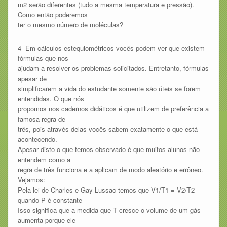
m2 serão diferentes (tudo a mesma temperatura e pressão).
Como então poderemos
ter o mesmo número de moléculas?
4- Em cálculos estequiométricos vocês podem ver que existem
fórmulas que nos
ajudam a resolver os problemas solicitados. Entretanto, fórmulas
apesar de
simplificarem a vida do estudante somente são úteis se forem
entendidas. O que nós
propomos nos cadernos didáticos é que utilizem de preferência a
famosa regra de
três, pois através delas vocês sabem exatamente o que está
acontecendo.
Apesar disto o que temos observado é que muitos alunos não
entendem como a
regra de três funciona e a aplicam de modo aleatório e errôneo.
Vejamos:
Pela lei de Charles e Gay-Lussac temos que V1/T1 = V2/T2
quando P é constante
Isso significa que a medida que T cresce o volume de um gás
aumenta porque ele