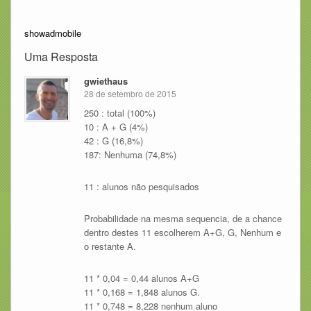
showadmobile
Uma Resposta
gwiethaus
28 de setembro de 2015
250 : total (100%)
10 : A + G (4%)
42 : G (16,8%)
187: Nenhuma (74,8%)
11 : alunos não pesquisados
Probabilidade na mesma sequencia, de a chance
dentro destes 11 escolherem A+G, G, Nenhum e
o restante A.
11 * 0,04 = 0,44 alunos A+G
11 * 0,168 = 1,848 alunos G.
11 * 0,748 = 8,228 nenhum aluno