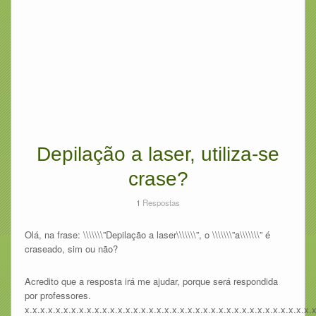
Depilação a laser, utiliza-se
crase?
1
Respostas
Olá, na frase: \\\\\\\”Depilação a laser\\\\\\\”, o \\\\\\\”a\\\\\\\” é
craseado, sim ou não?
Acredito que a resposta irá me ajudar, porque será respondida
por professores.
x.x.x.x.x.x.x.x.x.x.x.x.x.x.x.x.x.x.x.x.x.x.x.x.x.x.x.x.x.x.x.x.x.