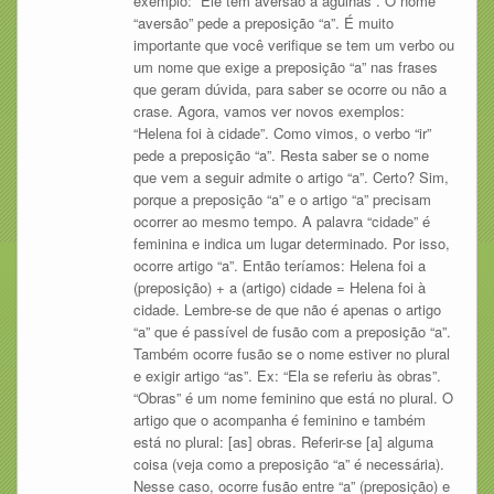
exemplo: “Ele tem aversão a agulhas”. O nome
“aversão” pede a preposição “a”. É muito
importante que você verifique se tem um verbo ou
um nome que exige a preposição “a” nas frases
que geram dúvida, para saber se ocorre ou não a
crase. Agora, vamos ver novos exemplos:
“Helena foi à cidade”. Como vimos, o verbo “ir”
pede a preposição “a”. Resta saber se o nome
que vem a seguir admite o artigo “a”. Certo? Sim,
porque a preposição “a” e o artigo “a” precisam
ocorrer ao mesmo tempo. A palavra “cidade” é
feminina e indica um lugar determinado. Por isso,
ocorre artigo “a”. Então teríamos: Helena foi a
(preposição) + a (artigo) cidade = Helena foi à
cidade. Lembre-se de que não é apenas o artigo
“a” que é passível de fusão com a preposição “a”.
Também ocorre fusão se o nome estiver no plural
e exigir artigo “as”. Ex: “Ela se referiu às obras”.
“Obras” é um nome feminino que está no plural. O
artigo que o acompanha é feminino e também
está no plural: [as] obras. Referir-se [a] alguma
coisa (veja como a preposição “a” é necessária).
Nesse caso, ocorre fusão entre “a” (preposição) e