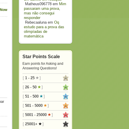
Matheus096778
em
Mim
passaram uma prova,
 Now
mas não consegui
responder
Rebecaaluna
em
Oq
estudo para a prova das
olimpíadas de
matemática
Star Points Scale
Earn points for Asking and
Answering Questions!
[
1 - 25
]
[
26 - 50
]
[
51 - 500
]
nar
[
501 - 5000
]
[
5001 - 25000
]
[
25001+
]