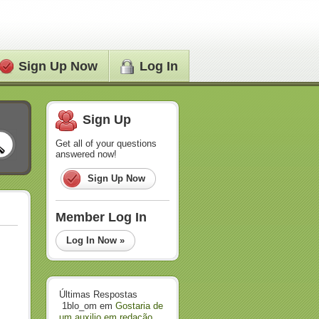
Sign Up Now
Log In
Sign Up
Get all of your questions
answered now!
Sign Up Now
Member Log In
Log In Now »
Últimas Respostas
1blo_om
em
Gostaria de
um auxilio em redação