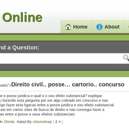
 Online
Home
About
nd a Question:
Direito civil.. posse… cartorio.. concurso
ireito">
e e posse juridica e qual e o seu efeito substancial? explique
u fazendo esta pergunta por ser algo cobrado em concurso e nao
igo fazer esta ligacao entre a posse juridica e seu efeito substancial
urei em varios sites de busca de direito e nao consegui fazer a
cao entre a posse e seus efeitos substanciais
In:
Direito
Asked By:
nilsonsilvajr
[
2
]