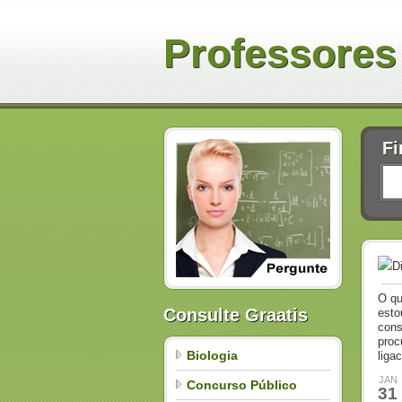
Professores
Fi
D
O qu
Consulte Graatis
esto
cons
proc
Biologia
liga
JAN
Concurso Público
31