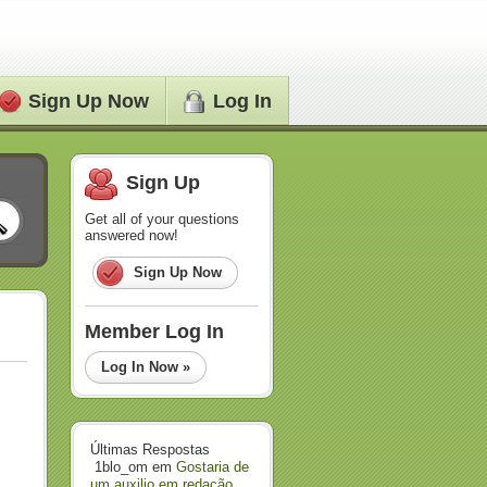
Sign Up Now
Log In
Sign Up
Get all of your questions
answered now!
Sign Up Now
Member Log In
Log In Now »
Últimas Respostas
1blo_om
em
Gostaria de
um auxilio em redação