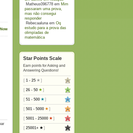
Matheus096778
em
Mim
passaram uma prova,
mas não consegui
responder
Rebecaaluna
em
Oq
estudo para a prova das
 Now
olimpíadas de
matemática
Star Points Scale
Earn points for Asking and
Answering Questions!
[
1 - 25
]
[
26 - 50
]
[
51 - 500
]
[
501 - 5000
]
[
5001 - 25000
]
nar
[
25001+
]