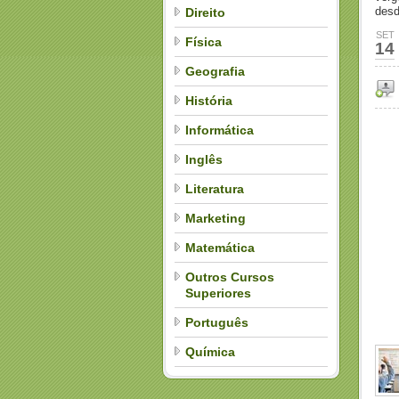
desd
Direito
SET
Física
14
Geografia
História
Informática
Inglês
Literatura
Marketing
Matemática
Outros Cursos
Superiores
Português
Química