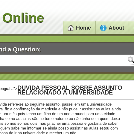
 Online
Home
About
nd a Question:
DUVIDA PESSOAL SOBRE ASSUNTO
eografia">
RELACIONADO A UNIVERSIDADE
vida refere-se ao seguinte assunto, passei em uma universidade
ral fiz a confirmação da matricula e não pude ir assistir as aulas ainda
az um mês pois tenho um filho de um ano e mudei para uma cidade
nha como as aulas são no turno noturno eu não tinha com quem deixa-
ois somos so nos dois mas já achei uma pessoa e gostaria de saber
lguém sabe me informar se ainda posso assistir as aulas estou com
onha de ir há universidade e receber um não …