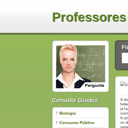
Professores
Fi
G
Consulte Graatis
A du
fede
já f
Biologia
visi
lo p
Concurso Público
se a
verg