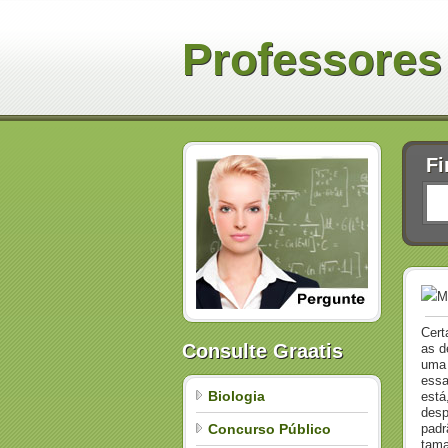
Professores
Fi
M
Cert
Consulte Graatis
as d
uma 
essa
Biologia
está
desp
Concurso Público
padr
tama