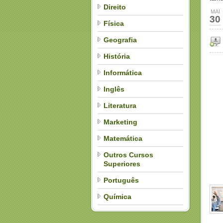
Direito
MAI
30
Física
Geografia
História
Informática
Inglês
Literatura
Marketing
Matemática
Outros Cursos
Superiores
Português
Química