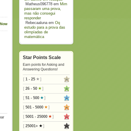
Matheus096778
em
Mim
passaram uma prova,
mas não consegui
responder
Rebecaaluna
em
Oq
 Now
estudo para a prova das
olimpíadas de
matemática
Star Points Scale
Earn points for Asking and
Answering Questions!
[
1 - 25
]
[
26 - 50
]
[
51 - 500
]
[
501 - 5000
]
[
5001 - 25000
]
nar
[
25001+
]