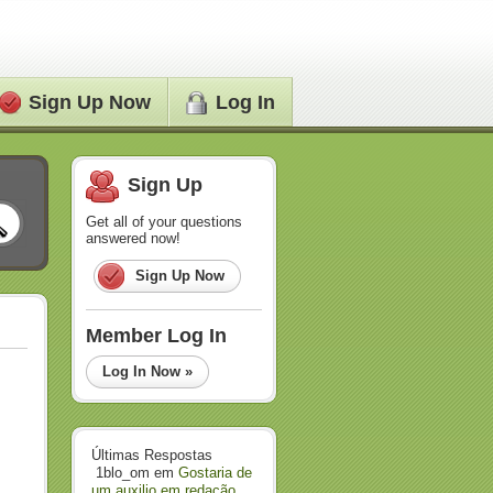
Sign Up Now
Log In
Sign Up
Get all of your questions
answered now!
Sign Up Now
Member Log In
Log In Now »
Últimas Respostas
1blo_om
em
Gostaria de
um auxilio em redação