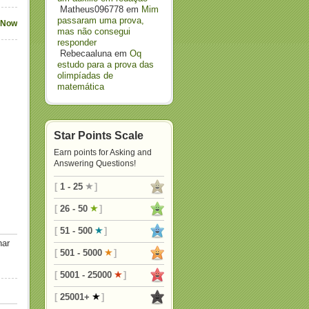
Matheus096778
em
Mim
passaram uma prova,
 Now
mas não consegui
responder
Rebecaaluna
em
Oq
estudo para a prova das
olimpíadas de
matemática
Star Points Scale
Earn points for Asking and
Answering Questions!
[
1 - 25
]
[
26 - 50
]
[
51 - 500
]
nar
[
501 - 5000
]
[
5001 - 25000
]
[
25001+
]