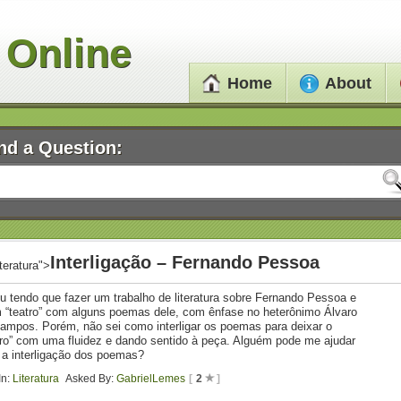
 Online
Home
About
nd a Question:
Interligação – Fernando Pessoa
iteratura">
u tendo que fazer um trabalho de literatura sobre Fernando Pessoa e
 “teatro” com alguns poemas dele, com ênfase no heterônimo Álvaro
ampos. Porém, não sei como interligar os poemas para deixar o
tro” com uma fluidez e dando sentido à peça. Alguém pode me ajudar
a interligação dos poemas?
In:
Literatura
Asked By:
GabrielLemes
[
2
]