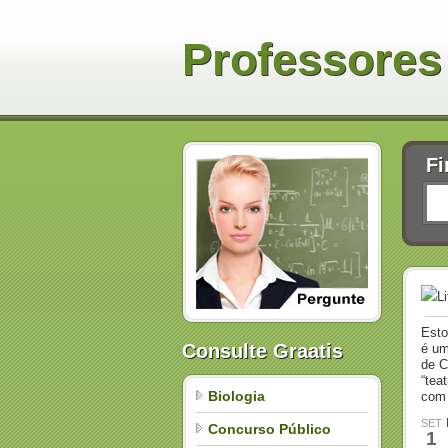
Professores
Fi
L
Esto
Consulte Graatis
é um
de C
“tea
Biologia
com 
SET
Concurso Público
1