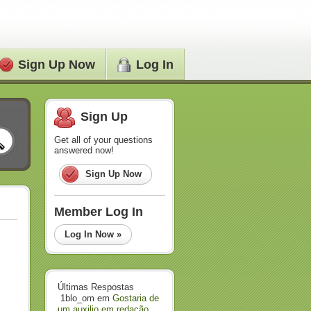
Sign Up Now
Log In
Sign Up
Get all of your questions
answered now!
Sign Up Now
Member Log In
Log In Now »
Últimas Respostas
1blo_om
em
Gostaria de
um auxilio em redação