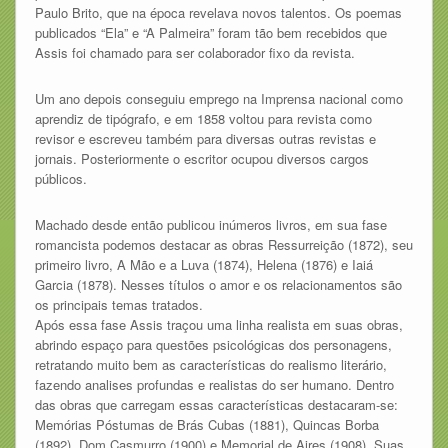
Paulo Brito, que na época revelava novos talentos. Os poemas
publicados “Ela” e “A Palmeira” foram tão bem recebidos que
Assis foi chamado para ser colaborador fixo da revista.
Um ano depois conseguiu emprego na Imprensa nacional como
aprendiz de tipógrafo, e em 1858 voltou para revista como
revisor e escreveu também para diversas outras revistas e
jornais. Posteriormente o escritor ocupou diversos cargos
públicos.
Machado desde então publicou inúmeros livros, em sua fase
romancista podemos destacar as obras Ressurreição (1872), seu
primeiro livro, A Mão e a Luva (1874), Helena (1876) e Iaiá
Garcia (1878). Nesses títulos o amor e os relacionamentos são
os principais temas tratados.
Após essa fase Assis traçou uma linha realista em suas obras,
abrindo espaço para questões psicológicas dos personagens,
retratando muito bem as características do realismo literário,
fazendo analises profundas e realistas do ser humano. Dentro
das obras que carregam essas características destacaram-se:
Memórias Póstumas de Brás Cubas (1881), Quincas Borba
(1892), Dom Casmurro (1900) e Memorial de Aires (1908). Suas