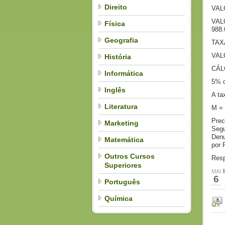
Direito
VAL
VAL
Física
988.
Geografia
TAX
VAL
História
CÁL
Informática
5% d
Inglês
A ta
Literatura
M = 
Prec
Marketing
Segu
Denu
Matemática
por 
Outros Cursos
Res
Superiores
MAI
6
Português
Química