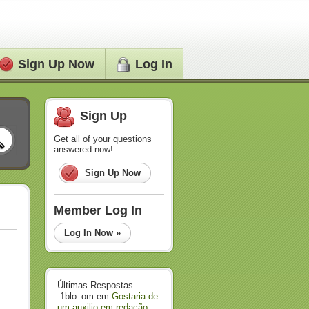
Sign Up Now
Log In
Sign Up
Get all of your questions
answered now!
Sign Up Now
Member Log In
Log In Now »
Últimas Respostas
1blo_om
em
Gostaria de
um auxilio em redação