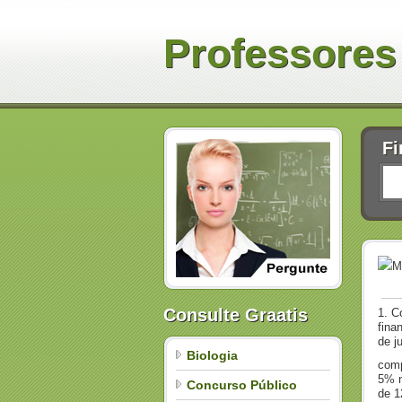
Professores
Fi
M
Consulte Graatis
1. C
fina
de j
Biologia
comp
5% n
Concurso Público
de 