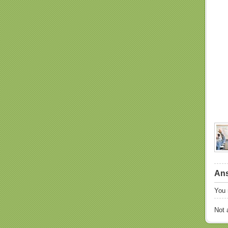
Ans
You
Not