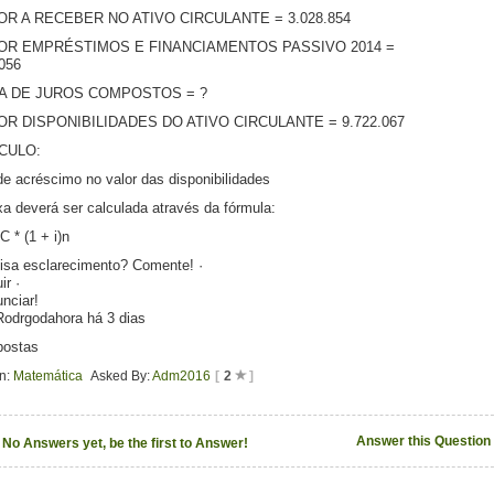
OR A RECEBER NO ATIVO CIRCULANTE = 3.028.854
OR EMPRÉSTIMOS E FINANCIAMENTOS PASSIVO 2014 =
056
A DE JUROS COMPOSTOS = ?
OR DISPONIBILIDADES DO ATIVO CIRCULANTE = 9.722.067
CULO:
e acréscimo no valor das disponibilidades
xa deverá ser calculada através da fórmula:
C * (1 + i)n
isa esclarecimento? Comente! ·
ir ·
nciar!
Rodrgodahora há 3 dias
postas
In:
Matemática
Asked By:
Adm2016
[
2
]
Answer this Question
No Answers yet, be the first to Answer!