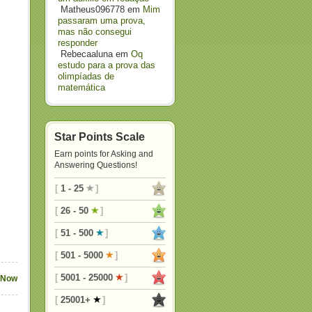
Matheus096778
em
Mim
passaram uma prova,
mas não consegui
responder
Rebecaaluna
em
Oq
estudo para a prova das
olimpíadas de
matemática
Star Points Scale
Earn points for Asking and
Answering Questions!
[
1 - 25
]
[
26 - 50
]
[
51 - 500
]
[
501 - 5000
]
[
5001 - 25000
]
 Now
[
25001+
]