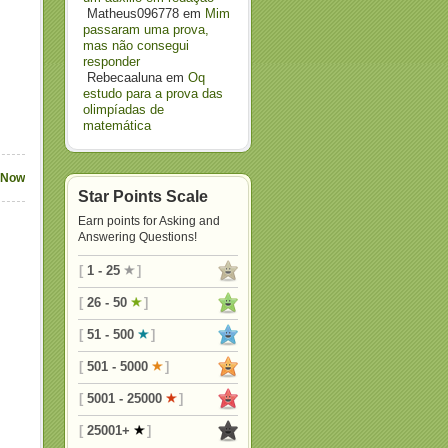
Matheus096778
em
Mim
passaram uma prova,
mas não consegui
responder
Rebecaaluna
em
Oq
estudo para a prova das
olimpíadas de
matemática
 Now
Star Points Scale
Earn points for Asking and
Answering Questions!
[
1 - 25
]
[
26 - 50
]
[
51 - 500
]
[
501 - 5000
]
[
5001 - 25000
]
[
25001+
]