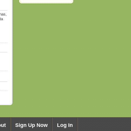
has,
ta
ut
Sign Up Now
Log In