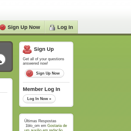
Sign Up Now
Log In
Sign Up
Get all of your questions
answered now!
Sign Up Now
Member Log In
Log In Now »
Últimas Respostas
1blo_om
em
Gostaria de
um auxilio em redação