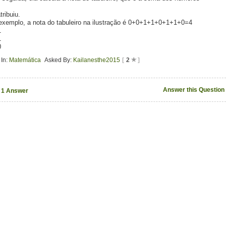
tribuiu.
exemplo, a nota do tabuleiro na ilustração é 0+0+1+1+0+1+1+0=4
1
1
0
In:
Matemática
Asked By:
Kailanesthe2015
[
2
]
Answer this Question
1 Answer