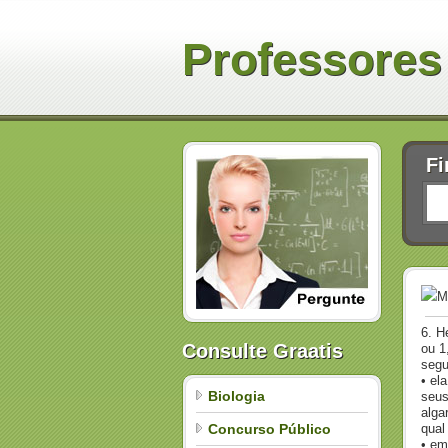
Professores
Fi
M
6. H
Consulte Graatis
ou 1
segu
• el
Biologia
seu
alga
Concurso Público
qual
• em