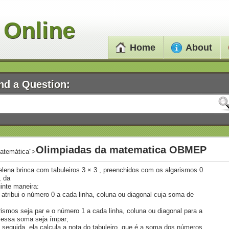
 Online
Home
About
nd a Question:
Olimpiadas da matematica OBMEP
atemática">
elena brinca com tabuleiros 3 × 3 , preenchidos com os algarismos 0
, da
inte maneira:
a atribui o número 0 a cada linha, coluna ou diagonal cuja soma de
s
rismos seja par e o número 1 a cada linha, coluna ou diagonal para a
 essa soma seja ímpar;
 seguida, ela calcula a nota do tabuleiro, que é a soma dos números