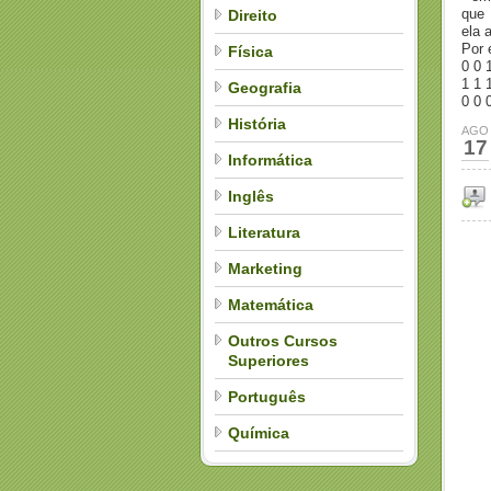
que
Direito
ela a
Por 
Física
0 0 
1 1 
Geografia
0 0 
História
AGO
17
Informática
Inglês
Literatura
Marketing
Matemática
Outros Cursos
Superiores
Português
Química