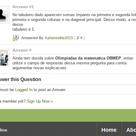
Answer #1
No tabuleiro dado aparecem somas ímpares na primeira e segunda lin
primeira e segunda colunas e na diagonal principal. Desse modo, a no
desse
tabuleiro é 5.
Answered By:
Kailanesthe2015
[
2
]
Answer #
Ainda tem duvida sobre
Olimpiadas da matematica OBMEP
, entao
utilize o campo de respostas dessa mesma pergunta para contra
argumentar novas explicacoes.
wer this Question
 must be
Logged In
to post an Answer.
 a member yet?
Sign Up Now »
Home
Abo
line