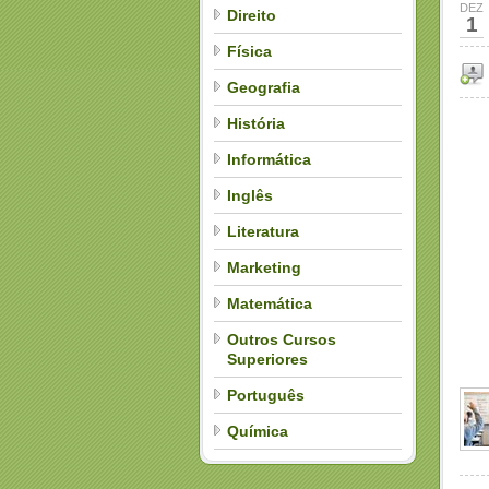
DEZ
Direito
1
Física
Geografia
História
Informática
Inglês
Literatura
Marketing
Matemática
Outros Cursos
Superiores
Português
Química