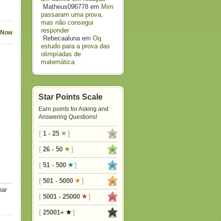
Matheus096778
em
Mim
passaram uma prova,
mas não consegui
responder
 Now
Rebecaaluna
em
Oq
estudo para a prova das
olimpíadas de
matemática
Star Points Scale
Earn points for Asking and
Answering Questions!
[
1 - 25
]
[
26 - 50
]
[
51 - 500
]
[
501 - 5000
]
nar
[
5001 - 25000
]
[
25001+
]