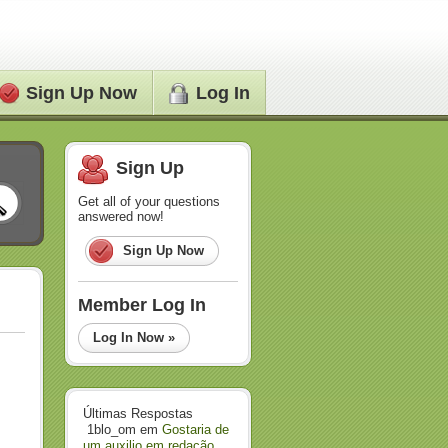
Sign Up Now
Log In
Sign Up
Get all of your questions
answered now!
Sign Up Now
Member Log In
Log In Now »
Últimas Respostas
1blo_om
em
Gostaria de
um auxilio em redação