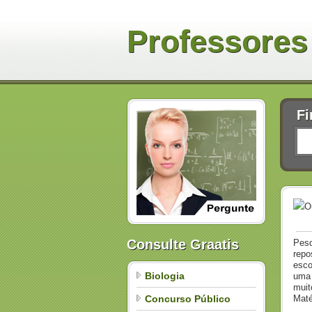
Professores
Fi
O
Consulte Graatis
Pesq
repo
esco
Biologia
uma 
muit
Concurso Público
Maté