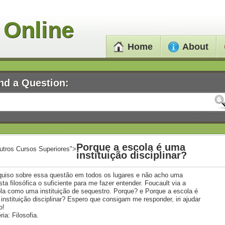
 Online
Home
About
nd a Question:
Porque a escola é uma
utros Cursos Superiores">
instituição disciplinar?
uiso sobre essa questão em todos os lugares e não acho uma
sta filosófica o suficiente para me fazer entender. Foucault via a
la como uma instituição de sequestro. Porque? e Porque a escola é
instituição disciplinar? Espero que consigam me responder, iri ajudar
o!
ria: Filosofia.