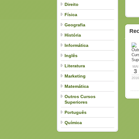
Direito
Física
Geografia
Rec
História
Informática
Out
Cur
Inglês
Sup
Literatura
MAI
3
Marketing
2016
Matemática
Outros Cursos
Superiores
Português
Química