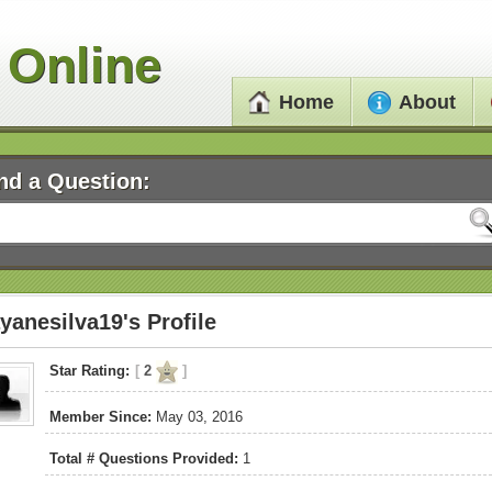
 Online
Home
About
nd a Question:
yanesilva19's Profile
Star Rating:
[
2
]
Member Since:
May 03, 2016
Total # Questions Provided:
1