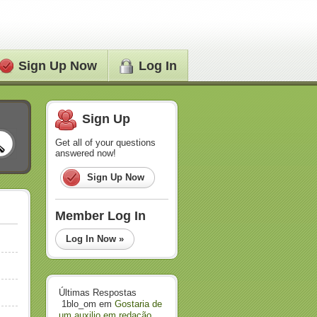
Sign Up Now
Log In
Sign Up
Get all of your questions
answered now!
Sign Up Now
Member Log In
Log In Now »
Últimas Respostas
1blo_om
em
Gostaria de
um auxilio em redação