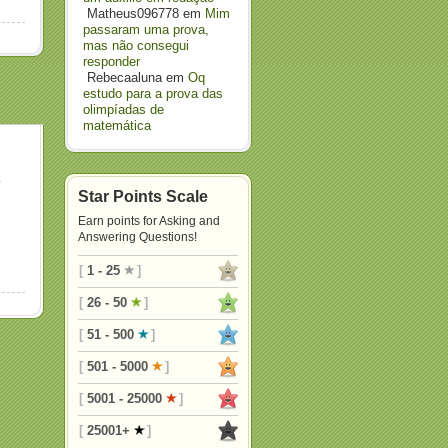
Matheus096778
em
Mim
passaram uma prova,
mas não consegui
responder
Rebecaaluna
em
Oq
estudo para a prova das
olimpíadas de
matemática
Star Points Scale
Earn points for Asking and
Answering Questions!
[
1 - 25
]
[
26 - 50
]
[
51 - 500
]
[
501 - 5000
]
[
5001 - 25000
]
[
25001+
]