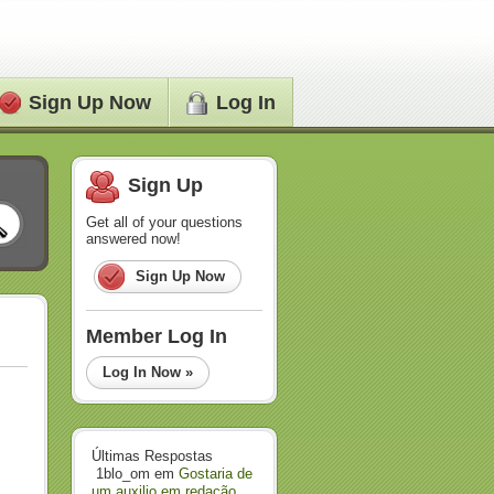
Sign Up Now
Log In
Sign Up
Get all of your questions
answered now!
Sign Up Now
Member Log In
Log In Now »
Últimas Respostas
1blo_om
em
Gostaria de
um auxilio em redação