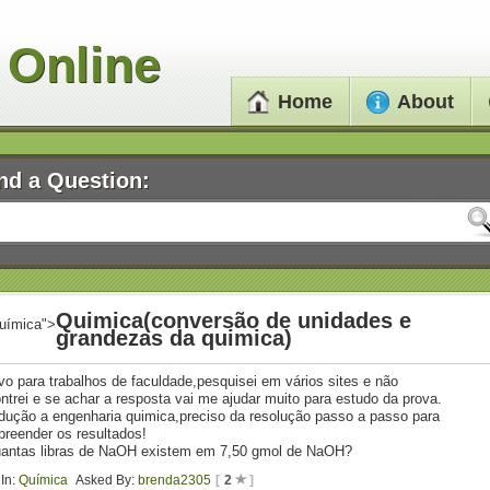
 Online
Home
About
nd a Question:
Quimica(conversão de unidades e
uímica">
grandezas da quimica)
vo para trabalhos de faculdade,pesquisei em vários sites e não
ntrei e se achar a resposta vai me ajudar muito para estudo da prova.
odução a engenharia quimica,preciso da resolução passo a passo para
reender os resultados!
antas libras de NaOH existem em 7,50 gmol de NaOH?
In:
Química
Asked By:
brenda2305
[
2
]