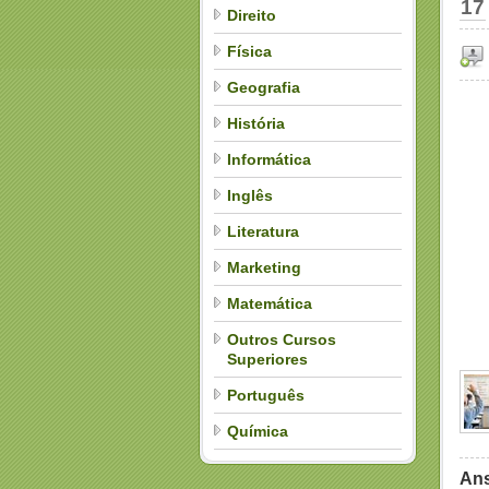
17
Direito
Física
Geografia
História
Informática
Inglês
Literatura
Marketing
Matemática
Outros Cursos
Superiores
Português
Química
Ans