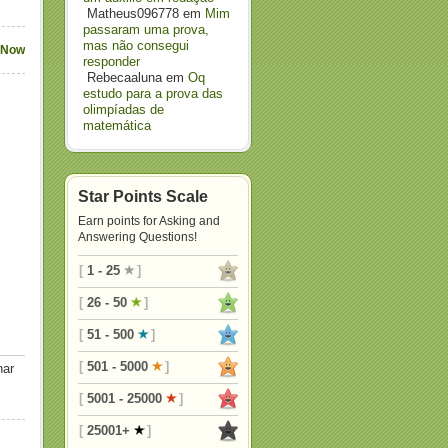
Matheus096778
em
Mim
passaram uma prova,
mas não consegui
 Now
responder
Rebecaaluna
em
Oq
estudo para a prova das
olimpíadas de
matemática
Star Points Scale
Earn points for Asking and
Answering Questions!
[
1 - 25
]
[
26 - 50
]
[
51 - 500
]
[
501 - 5000
]
nar
[
5001 - 25000
]
[
25001+
]