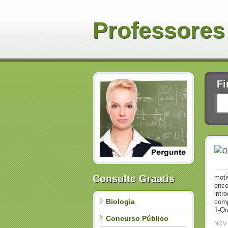
Professores
Fi
Q
Consulte Graatis
moti
enco
intr
Biologia
comp
1-Qu
Concurso Público
NOV