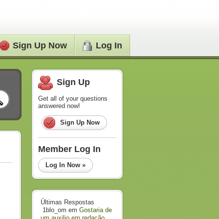
Sign Up Now
Log In
Sign Up
Get all of your questions
answered now!
Sign Up Now
Member Log In
Log In Now »
Últimas Respostas
1blo_om
em
Gostaria de
um auxilio em redação