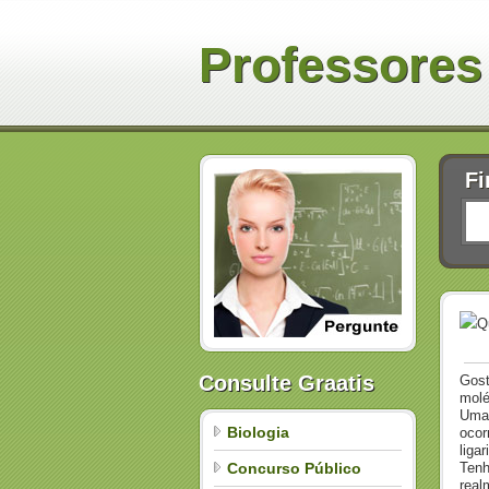
Professores
Fi
Q
Consulte Graatis
Gost
molé
Uma 
Biologia
ocor
liga
Concurso Público
Tenh
real