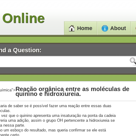
 Online
Home
About
nd a Question:
Reação orgânica entre as moléculas de
uímica">
quinino e hidroxiureia.
aria de saber se é possível fazer uma reação entre essas duas
culas.
vez que o quinino apresenta uma insaturação na ponta da cadeia
reria uma adição, assim o grupo OH pertencente a hidroxiureia se
ria nessa parte.
o um esboço do resultado, mas queria confirmar se ele está
mente certo.