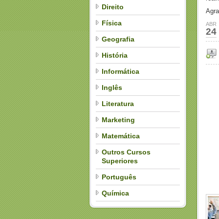
Direito
Agra
Física
ABR
24
Geografia
História
Informática
Inglês
Literatura
Marketing
Matemática
Outros Cursos
Superiores
Português
Química