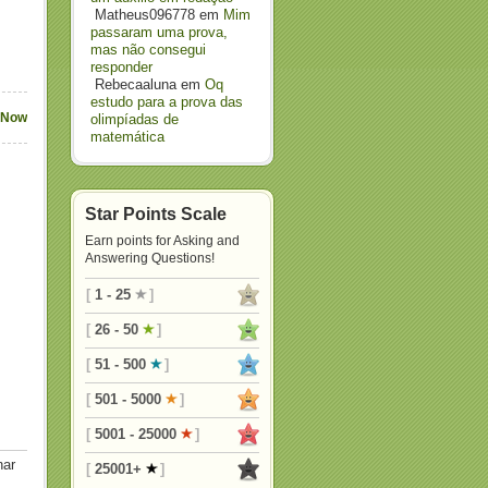
Matheus096778
em
Mim
passaram uma prova,
mas não consegui
responder
Rebecaaluna
em
Oq
estudo para a prova das
 Now
olimpíadas de
matemática
Star Points Scale
Earn points for Asking and
Answering Questions!
[
1 - 25
]
[
26 - 50
]
[
51 - 500
]
[
501 - 5000
]
[
5001 - 25000
]
nar
[
25001+
]