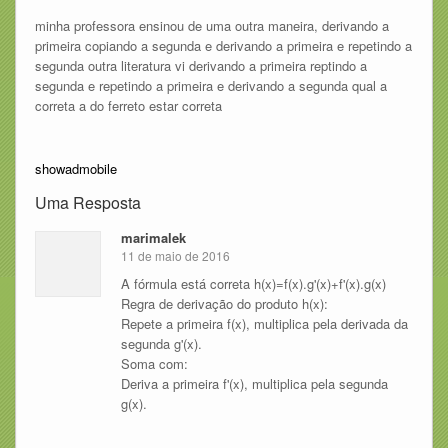
minha professora ensinou de uma outra maneira, derivando a
primeira copiando a segunda e derivando a primeira e repetindo a
segunda outra literatura vi derivando a primeira reptindo a
segunda e repetindo a primeira e derivando a segunda qual a
correta a do ferreto estar correta
showadmobile
Uma Resposta
marimalek
11 de maio de 2016
A fórmula está correta h(x)=f(x).g'(x)+f'(x).g(x)
Regra de derivação do produto h(x):
Repete a primeira f(x), multiplica pela derivada da
segunda g'(x).
Soma com:
Deriva a primeira f'(x), multiplica pela segunda
g(x).