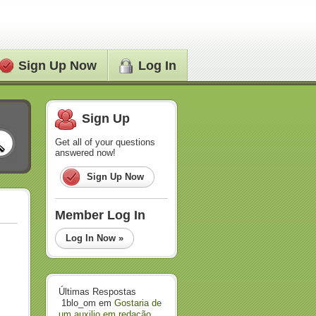
Sign Up Now
Log In
Sign Up
Get all of your questions
answered now!
Sign Up Now
Member Log In
Log In Now »
Últimas Respostas
1blo_om
em
Gostaria de
um auxilio em redação