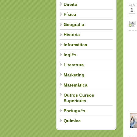
Direito
FEV
1
Física
Geografia
História
Informática
Inglês
Literatura
Marketing
Matemática
Outros Cursos
Superiores
Português
Química