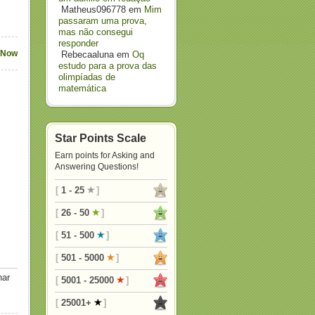
Matheus096778
em
Mim
passaram uma prova,
mas não consegui
responder
 Now
Rebecaaluna
em
Oq
estudo para a prova das
olimpíadas de
matemática
Star Points Scale
Earn points for Asking and
Answering Questions!
[
1 - 25
]
[
26 - 50
]
[
51 - 500
]
[
501 - 5000
]
nar
[
5001 - 25000
]
[
25001+
]