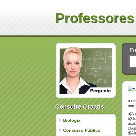
Professores
Fi
P
a un
Consulte Graatis
nomi
a)A 
b)Os
Biologia
acab
c)Ap
Concurso Público
d)Al