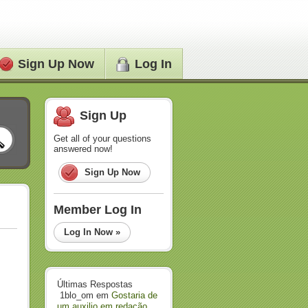
Sign Up Now
Log In
Sign Up
Get all of your questions
answered now!
Sign Up Now
Member Log In
Log In Now »
Últimas Respostas
1blo_om
em
Gostaria de
um auxilio em redação