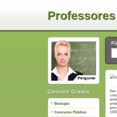
Professores
Fi
F
Consulte Graatis
Nos 
conc
ambi
Biologia
ambi
pres
Concurso Público
1000