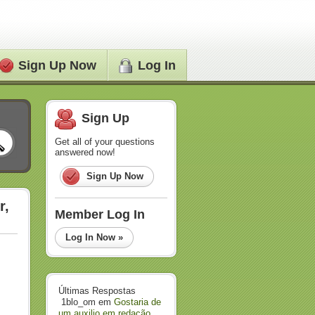
Sign Up Now
Log In
Sign Up
Get all of your questions
answered now!
Sign Up Now
r,
Member Log In
Log In Now »
Últimas Respostas
1blo_om
em
Gostaria de
um auxilio em redação