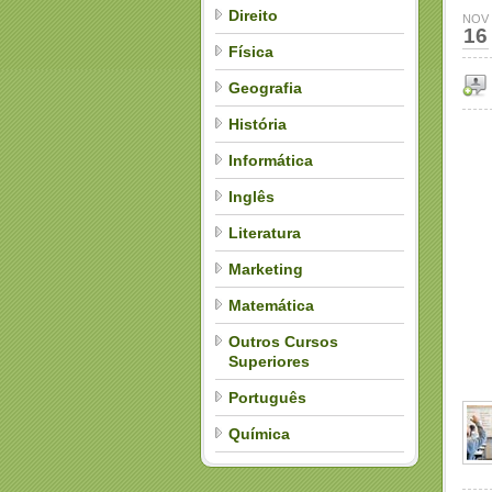
Direito
NOV
16
Física
Geografia
História
Informática
Inglês
Literatura
Marketing
Matemática
Outros Cursos
Superiores
Português
Química