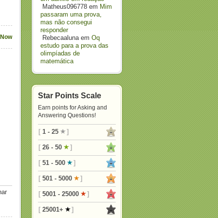
Matheus096778
em
Mim
passaram uma prova,
mas não consegui
responder
 Now
Rebecaaluna
em
Oq
estudo para a prova das
olimpíadas de
matemática
Star Points Scale
Earn points for Asking and
Answering Questions!
[
1 - 25
]
[
26 - 50
]
[
51 - 500
]
[
501 - 5000
]
nar
[
5001 - 25000
]
[
25001+
]