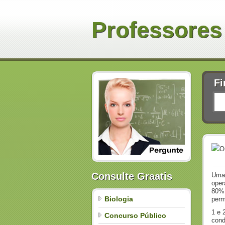
Professores
Fi
O
Consulte Graatis
Uma 
oper
80%.
Biologia
perm
1 e 
Concurso Público
cond