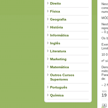
Direito
Ness
cons
Física
numé
MÓD
Geografia
Nest
História
repr
– 0 p
Informática
Os b
Inglês
Exem
Limi
Literatura
10 0
Marketing
nº s
Matemática
Deno
méto
Outros Cursos
Para
de:
Superiores
– 2 
Português
MAI
19
Química