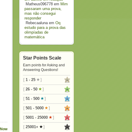
Matheus096778
em
Mim
passaram uma prova,
mas não consegui
responder
Rebecaaluna
em
Oq
estudo para a prova das
olimpíadas de
matemática
Star Points Scale
Earn points for Asking and
Answering Questions!
[
1 - 25
]
[
26 - 50
]
[
51 - 500
]
[
501 - 5000
]
[
5001 - 25000
]
[
25001+
]
 Now