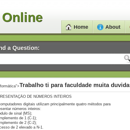
 Online
Home
About
nd a Question:
Trabalho ti para faculdade muita duvida
nformática">
RESENTAÇÃO DE NÚMEROS INTEIROS
omputadores digitais utilizam principalmente quatro métodos para
esentar números inteiros:
dulo de sinal (MS);
mplemento de 1 (C-1);
mplemento de 2 (C-2);
cesso de 2 elevado a N-1.