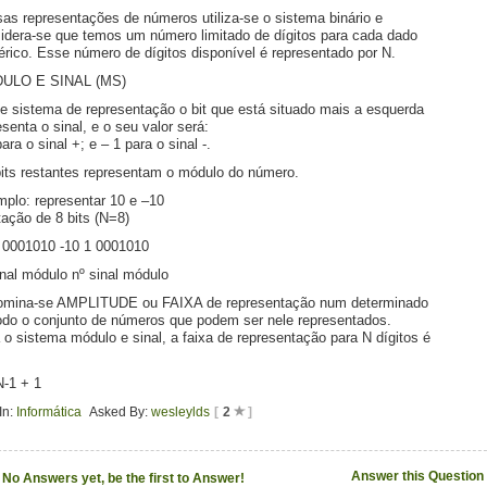
as representações de números utiliza-se o sistema binário e
idera-se que temos um número limitado de dígitos para cada dado
rico. Esse número de dígitos disponível é representado por N.
ULO E SINAL (MS)
e sistema de representação o bit que está situado mais a esquerda
esenta o sinal, e o seu valor será:
ara o sinal +; e – 1 para o sinal -.
its restantes representam o módulo do número.
plo: representar 10 e –10
tação de 8 bits (N=8)
 0001010 -10 1 0001010
inal módulo nº sinal módulo
mina-se AMPLITUDE ou FAIXA de representação num determinado
do o conjunto de números que podem ser nele representados.
 o sistema módulo e sinal, a faixa de representação para N dígitos é
N-1 + 1
In:
Informática
Asked By:
wesleylds
[
2
]
Answer this Question
No Answers yet, be the first to Answer!