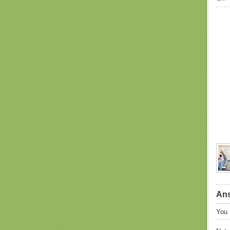
Ans
You