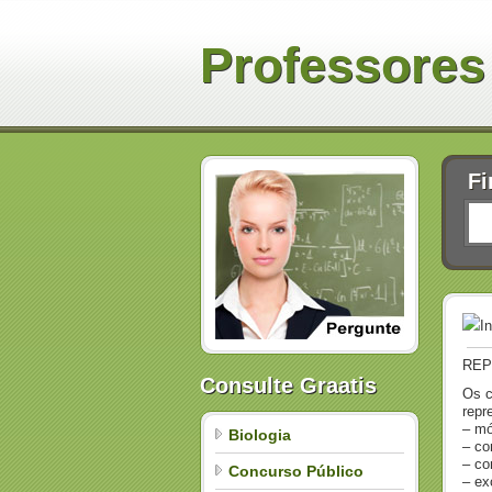
Professores
Fi
I
REP
Consulte Graatis
Os c
repr
– mó
Biologia
– co
– co
Concurso Público
– ex