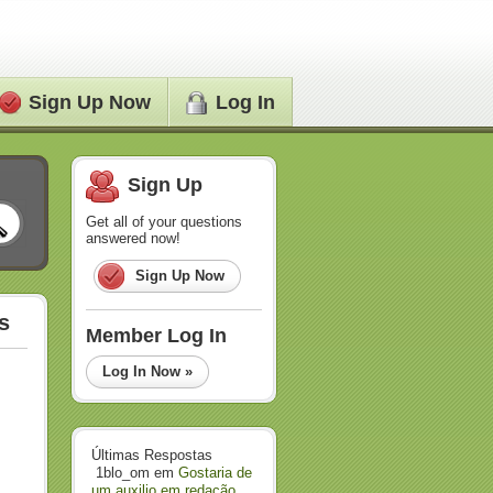
Sign Up Now
Log In
Sign Up
Get all of your questions
answered now!
Sign Up Now
s
Member Log In
Log In Now »
Últimas Respostas
1blo_om
em
Gostaria de
um auxilio em redação