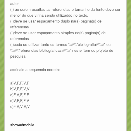
autor.
( ) ao serem escritas as referencias,o tamanho da fonte deve ser
menor do que vinha sendo utilizaddo no texto.
( )deve se usar espaçamento duplo na(s) pagina(s) de
referencias
( )deve se usar espaçamento simples na(s) pagina(s) de
referencias
( )pode se utilizar tanto os termos \\\\\\\”bibliografia\\\\\\\” ou
\\\\\\\”referencias bibliograficas\\\\\\\” neste item do projeto de
pesquisa.
assinale a sequencia correta:
a)V,F,F,V,F
b)V,F,F,V,V
c)F,V,F,F,F
d)V,F,F,F,V
e)F,V,V,V,V
showadmobile