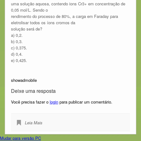
uma solução aquosa, contendo ions Cr3+ em concentração de
0,05 mol/L. Sendo o
rendimento do processo de 80%, a carga em Faraday para
eletrolisar todos os íons cromos da
solução será de?
a) 0,2.
b) 0,3.
c) 0,375.
d) 0,4.
e) 0,425.
showadmobile
Deixe uma resposta
Você precisa fazer o
login
para publicar um comentário.
Leia Mais
Mudar para versão PC