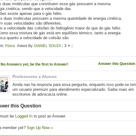
As duas moléculas que constituem esse gás possuem a mesma
gia cinética, sendo que a velocidade das
sões existe apenas para o gás hélio.
 As duas moléculas possuem a mesma quantidade de energia cinética,
m suas velocidades são diferentes,
o a velocidade das colisões do hidrogênio maior do que do gás hélio.
Como essa mistura de gás está em equilíbrio térmico, tanto a energia
tica quanto a velocidade de colisão são
In:
Física
Asked By:
DANIEL SOUZA
[
3
]
Answer this Question
No Answers yet, be the first to Answer!
Professores e Alunos
Ainda nao ha resposta para essa pergunta, enquanto isso pode-se tor
um usuario premium para atendimento especializado. Saiba mais em
escritorios de advocacia online.
wer this Question
 must be
Logged In
to post an Answer.
 a member yet?
Sign Up Now »