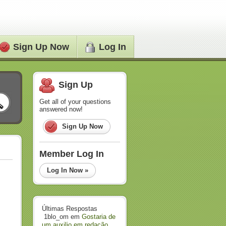
Sign Up Now
Log In
Sign Up
Get all of your questions
answered now!
Sign Up Now
Member Log In
Log In Now »
Últimas Respostas
1blo_om
em
Gostaria de
um auxilio em redação