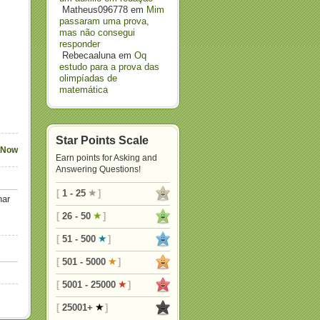
Matheus096778
em
Mim
passaram uma prova,
mas não consegui
responder
Rebecaaluna
em
Oq
estudo para a prova das
olimpíadas de
matemática
Star Points Scale
 Now
Earn points for Asking and
Answering Questions!
[
1 - 25
]
nar
[
26 - 50
]
[
51 - 500
]
[
501 - 5000
]
[
5001 - 25000
]
[
25001+
]