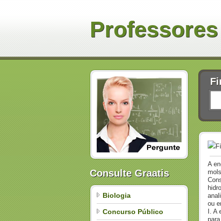
Professores
Fi
F
A en
Consulte Graatis
mols
Cons
hidr
Biologia
anal
ou e
Concurso Público
I. A
para