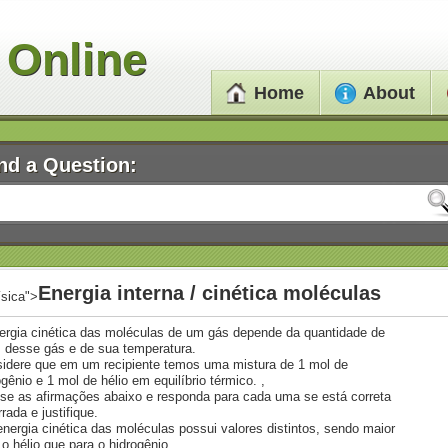
 Online
Home
About
nd a Question:
Energia interna / cinética moléculas
ísica">
ergia cinética das moléculas de um gás depende da quantidade de
 desse gás e de sua temperatura.
idere que em um recipiente temos uma mistura de 1 mol de
ogênio e 1 mol de hélio em equilíbrio térmico. ,
ise as afirmações abaixo e responda para cada uma se está correta
rrada e justifique.
 energia cinética das moléculas possui valores distintos, sendo maior
 o hélio que para o hidrogênio.