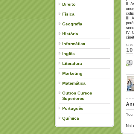
II. 
Direito
ener
coli
Física
III.
poré
Geografia
send
IV. 
História
ciné
Informática
NOV
10
Inglês
Literatura
Marketing
Matemática
Outros Cursos
Superiores
Ans
Português
You
Química
Not