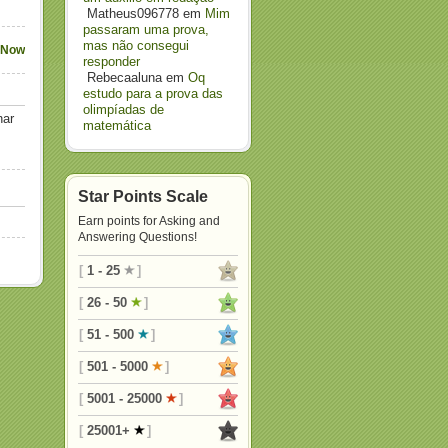
Matheus096778
em
Mim
passaram uma prova,
mas não consegui
 Now
responder
Rebecaaluna
em
Oq
estudo para a prova das
olimpíadas de
nar
matemática
Star Points Scale
Earn points for Asking and
Answering Questions!
[
1 - 25
]
[
26 - 50
]
[
51 - 500
]
[
501 - 5000
]
[
5001 - 25000
]
[
25001+
]