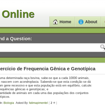
 Online
Home
About
nd a Question:
ercício de Frequencia Gênica e Genotípica
ma determinada raça bovina, sabe-se que a cada 10000 animais,
 nascem com acondroplasia. Sabendo-se que esta condição se dá
um gene recessivo e que esta população está em equilíbrio, calcule:
requências gênicas e genotípicas; e
antidade de animais em cada uma das populações dos conjuntos
típicos.
In:
Biologia
Asked By:
fatimapimentel
[
2
]