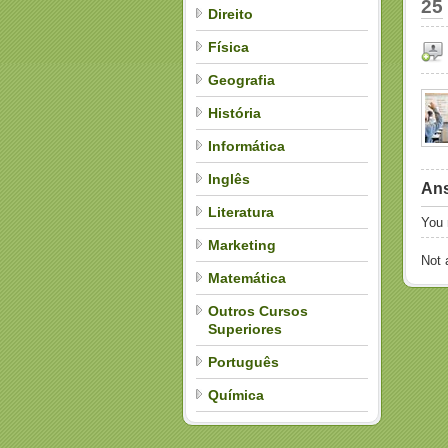
25
Direito
Física
Geografia
História
Informática
Inglês
Ans
Literatura
You
Marketing
Not
Matemática
Outros Cursos
Superiores
Português
Química