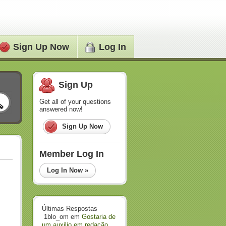
Sign Up Now
Log In
Sign Up
Get all of your questions
answered now!
Sign Up Now
Member Log In
Log In Now »
Últimas Respostas
1blo_om
em
Gostaria de
um auxilio em redação