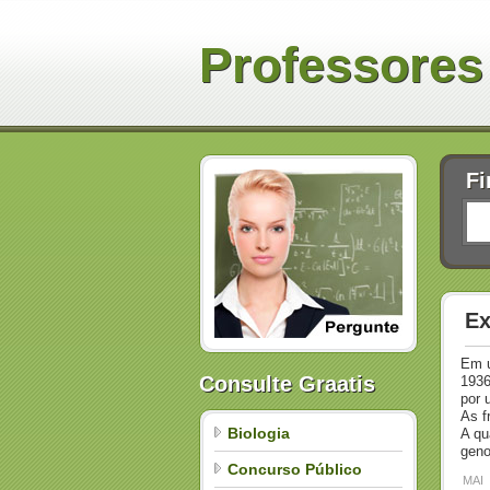
Professores
Fi
Ex
Em u
Consulte Graatis
1936
por 
As f
Biologia
A qu
geno
Concurso Público
MAI