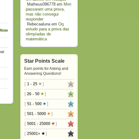
Matheus096778
em
Mim
passaram uma prova,
mas não consegui
responder
Rebecaaluna
em
Oq
estudo para a prova das
 Now
olimpíadas de
matemática
nar
Star Points Scale
Earn points for Asking and
Answering Questions!
[
1 - 25
]
[
26 - 50
]
[
51 - 500
]
[
501 - 5000
]
[
5001 - 25000
]
[
25001+
]