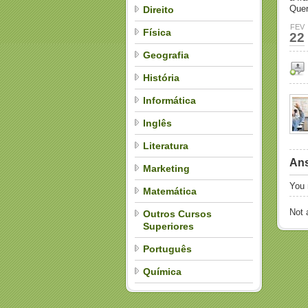
Quer
Direito
FEV
Física
22
Geografia
História
Informática
Inglês
Literatura
Ans
Marketing
You
Matemática
Not
Outros Cursos
Superiores
Português
Química