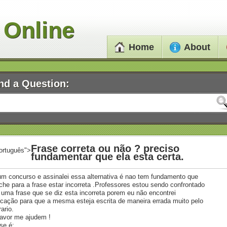
 Online
Home
About
nd a Question:
Frase correta ou não ? preciso
ortuguês">
fundamentar que ela esta certa.
um concurso e assinalei essa alternativa é nao tem fundamento que
che para a frase estar incorreta .Professores estou sendo confrontado
uma frase que se diz esta incorreta porem eu não encontrei
icação para que a mesma esteja escrita de maneira errada muito pelo
ario.
favor me ajudem !
ase é: