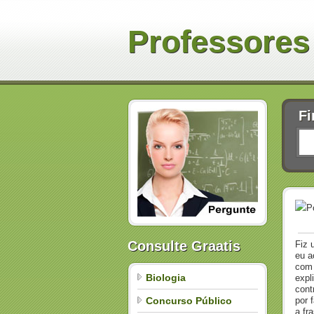
Professores
Fi
P
Consulte Graatis
Fiz 
eu a
com 
Biologia
expl
contr
Concurso Público
por 
a fr