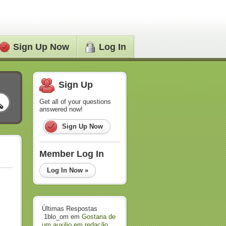
Sign Up Now
Log In
Sign Up
Get all of your questions
answered now!
Sign Up Now
Member Log In
Log In Now »
Últimas Respostas
1blo_om
em
Gostaria de
um auxilio em redação