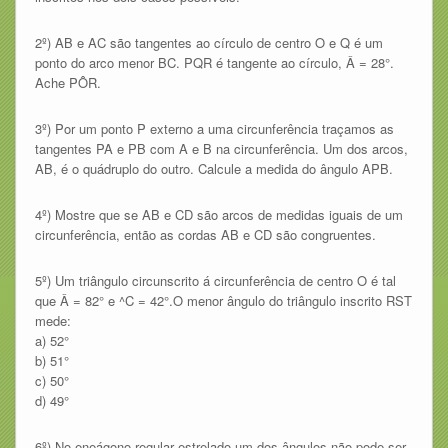
2º) AB e AC são tangentes ao círculo de centro O e Q é um
ponto do arco menor BC. PQR é tangente ao círculo, Â = 28°.
Ache PÔR.
3º) Por um ponto P externo a uma circunferência traçamos as
tangentes PA e PB com A e B na circunferência. Um dos arcos,
AB, é o quádruplo do outro. Calcule a medida do ângulo APB.
4º) Mostre que se AB e CD são arcos de medidas iguais de um
circunferência, então as cordas AB e CD são congruentes.
5º) Um triângulo circunscrito á circunferência de centro O é tal
que Â = 82° e ^C = 42°.O menor ângulo do triângulo inscrito RST
mede:
a) 52°
b) 51°
c) 50°
d) 49°
6º) No eneágono regular estrelado um dos ângulos não pode ser