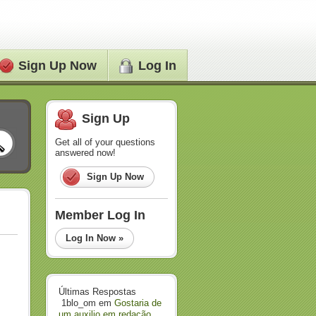
Sign Up Now
Log In
Sign Up
Get all of your questions
answered now!
Sign Up Now
Member Log In
Log In Now »
Últimas Respostas
1blo_om
em
Gostaria de
um auxilio em redação