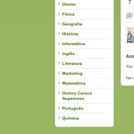
7
Direito
Física
Geografia
História
Informática
Inglês
Ans
Literatura
You
Marketing
Not
Matemática
Outros Cursos
Superiores
Português
Química