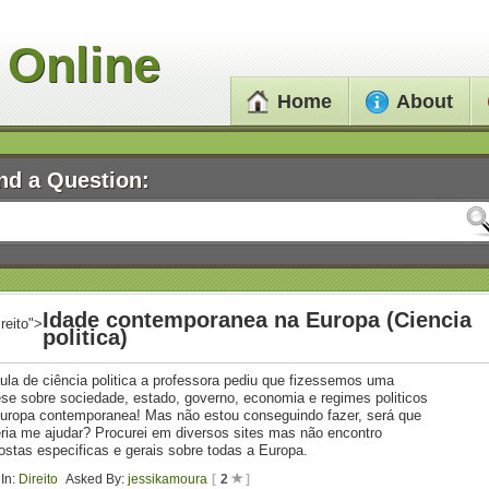
 Online
Home
About
nd a Question:
Idade contemporanea na Europa (Ciencia
ireito">
politica)
ula de ciência politica a professora pediu que fizessemos uma
ese sobre sociedade, estado, governo, economia e regimes politicos
uropa contemporanea! Mas não estou conseguindo fazer, será que
ria me ajudar? Procurei em diversos sites mas não encontro
ostas especificas e gerais sobre todas a Europa.
In:
Direito
Asked By:
jessikamoura
[
2
]