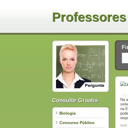
Professores
Fi
D
Consulte Graatis
Na a
sint
na E
Biologia
pode
resp
Concurso Público
MAR