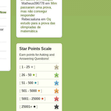
Matheus096778
em
Mim
passaram uma prova,
mas não consegui
 Now
responder
Rebecaaluna
em
Oq
estudo para a prova das
olimpíadas de
nar
matemática
Star Points Scale
Earn points for Asking and
Answering Questions!
[
1 - 25
]
[
26 - 50
]
[
51 - 500
]
[
501 - 5000
]
[
5001 - 25000
]
[
25001+
]