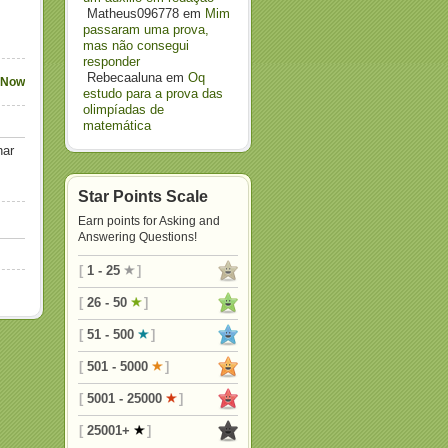
Matheus096778
em
Mim
passaram uma prova,
mas não consegui
responder
Rebecaaluna
em
Oq
 Now
estudo para a prova das
olimpíadas de
matemática
nar
Star Points Scale
Earn points for Asking and
Answering Questions!
[
1 - 25
]
[
26 - 50
]
[
51 - 500
]
[
501 - 5000
]
[
5001 - 25000
]
[
25001+
]