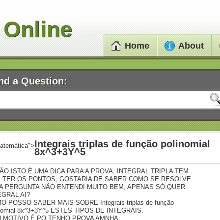
 Online
Home
About
nd a Question:
Integrais triplas de função polinomial
atemática">
8x^3+3Y^5
ÃO ISTO É UMA DICA PARA A PROVA, INTEGRAL TRIPLA TEM
 TER OS PONTOS, GOSTARIA DE SABER COMO SE RESOLVE.
A PERGUNTA NÃO ENTENDI MUITO BEM, APENAS SÓ QUER
EGRAL AI?
O POSSO SABER MAIS SOBRE Integrais triplas de função
inomial 8x^3+3Y^5 ESTES TIPOS DE INTEGRAIS.
 MOTIVO É PQ TENHO PROVA AMNHA.