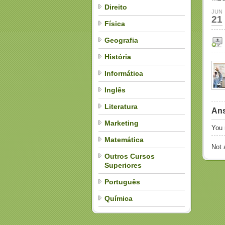
Direito
JUN
21
Física
Geografia
História
Informática
Inglês
Literatura
Ans
Marketing
You
Matemática
Not
Outros Cursos
Superiores
Português
Química