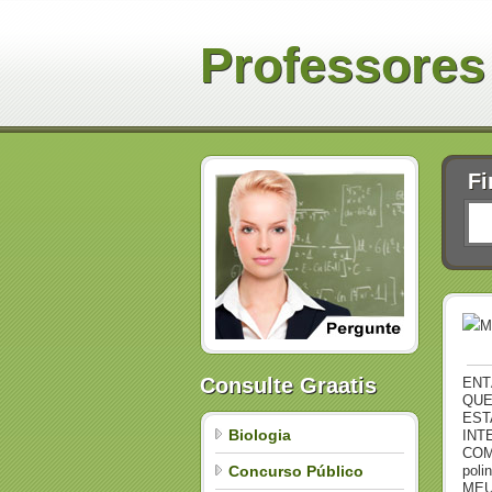
Professores
Fi
M
Consulte Graatis
ENT
QUE
EST
Biologia
INT
COM
Concurso Público
pol
MEU