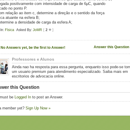
egada positivamente com intensidade de carga de 6µC, quando
cado no ponto P.
om relação ao item c, determine a direção e o sentido da força
rica atuante na esfera B;
etermine a densidade de carga da esfera A;
In:
Física
Asked By:
JoMR
[
2
]
Answer this Question
No Answers yet, be the first to Answer!
Professores e Alunos
Ainda nao ha resposta para essa pergunta, enquanto isso pode-se tor
um usuario premium para atendimento especializado. Saiba mais em
escritorios de advocacia online.
wer this Question
 must be
Logged In
to post an Answer.
 a member yet?
Sign Up Now »