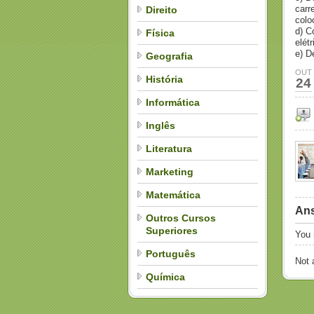
carr
Direito
colo
d) C
Física
elét
e) D
Geografia
OUT
História
24
Informática
Inglês
Literatura
Marketing
Matemática
Ans
Outros Cursos
Superiores
You
Português
Not
Química