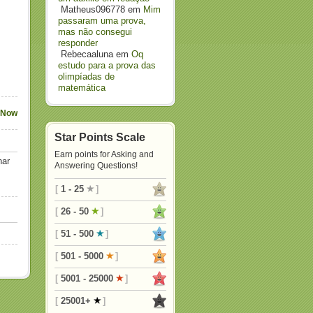
Matheus096778
em
Mim
passaram uma prova,
mas não consegui
responder
Rebecaaluna
em
Oq
estudo para a prova das
olimpíadas de
matemática
 Now
Star Points Scale
Earn points for Asking and
nar
Answering Questions!
[
1 - 25
]
[
26 - 50
]
[
51 - 500
]
[
501 - 5000
]
[
5001 - 25000
]
[
25001+
]