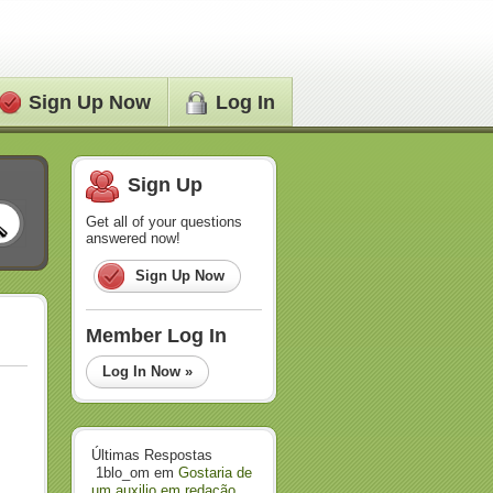
Sign Up Now
Log In
Sign Up
Get all of your questions
answered now!
Sign Up Now
Member Log In
Log In Now »
Últimas Respostas
1blo_om
em
Gostaria de
um auxilio em redação