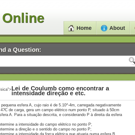
 Online
Home
About
nd a Question:
Lei de Coulumb como encontrar a
ísica">
intensidade direção e etc.
pequena esfera A, cujo raio é de 5.10^-4m, carregada negativamente
4?C de carga, gera um campo elétrico num ponto P, situado à 50cm
sfera A. Para a situação descrita, e considerando P à direita da esfera
etermine a intensidade do campo elétrico no ponto P;
etermine a direção e o sentido do campo no ponto P;
etermine a intensidade da força elétrica que atuaria numa esfera B,