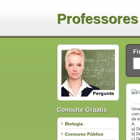
Professores
Fi
F
Consulte Graatis
Uma 
com 
da e
Biologia
A:
a) D
Concurso Público
b) D
c) D