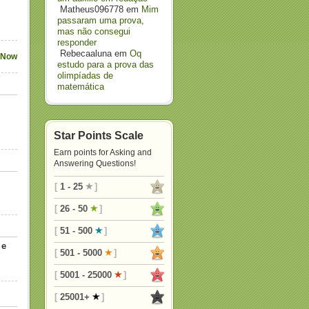
Matheus096778
em
Mim
passaram uma prova,
mas não consegui
responder
Rebecaaluna
em
Oq
 Now
estudo para a prova das
olimpíadas de
matemática
Star Points Scale
Earn points for Asking and
Answering Questions!
[
1 - 25
]
[
26 - 50
]
[
51 - 500
]
 e
[
501 - 5000
]
[
5001 - 25000
]
[
25001+
]