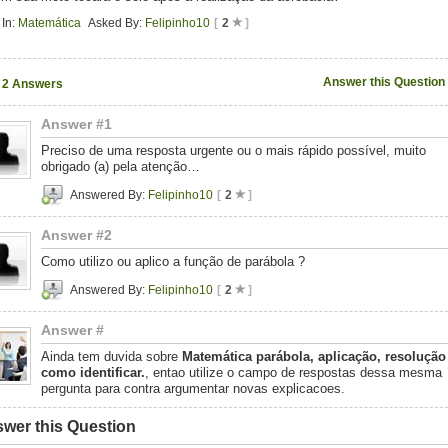
In:
Matemática
Asked By:
Felipinho10
[
2
]
Answer this Question
2 Answers
Answer #1
Preciso de uma resposta urgente ou o mais rápido possível, muito
obrigado (a) pela atenção…
Answered By:
Felipinho10
[
2
]
Answer #2
Como utilizo ou aplico a função de parábola ?
Answered By:
Felipinho10
[
2
]
Answer #
Ainda tem duvida sobre
Matemática parábola, aplicação, resolução
como identificar.
, entao utilize o campo de respostas dessa mesma
pergunta para contra argumentar novas explicacoes.
wer this Question