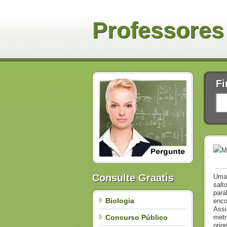
Professores
Fi
M
Consulte Graatis
Uma 
salt
pará
Biologia
enco
Assi
Concurso Público
metr
orig