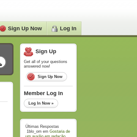
Sign Up Now
Log In
Sign Up
Get all of your questions
answered now!
Sign Up Now
Member Log In
Log In Now »
Últimas Respostas
1blo_om
em
Gostaria de
um auxilio em redação