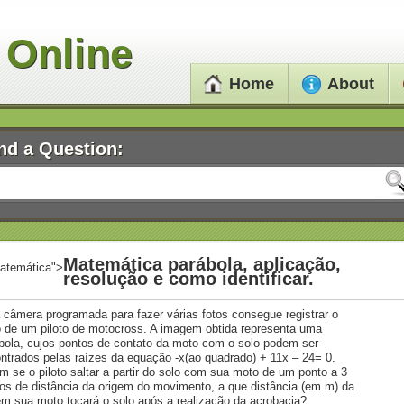
 Online
Home
About
nd a Question:
Matemática parábola, aplicação,
atemática">
resolução e como identificar.
câmera programada para fazer várias fotos consegue registrar o
o de um piloto de motocross. A imagem obtida representa uma
bola, cujos pontos de contato da moto com o solo podem ser
ntrados pelas raízes da equação -x(ao quadrado) + 11x – 24= 0.
m se o piloto saltar a partir do solo com sua moto de um ponto a 3
os de distância da origem do movimento, a que distância (em m) da
em sua moto tocará o solo após a realização da acrobacia?