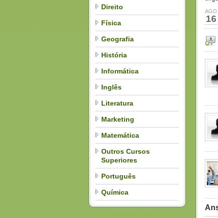
Direito
AGO
16
Física
Geografia
História
Informática
Inglês
Literatura
Marketing
Matemática
Outros Cursos
Superiores
Português
Química
Ans