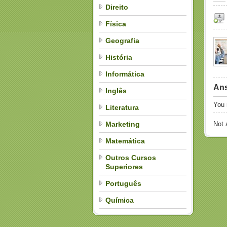
Direito
Física
Geografia
História
Informática
Ans
Inglês
You
Literatura
Marketing
Not
Matemática
Outros Cursos
Superiores
Português
Química