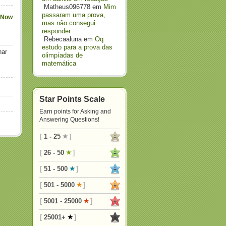
Matheus096778
em
Mim
passaram uma prova,
 Now
mas não consegui
responder
Rebecaaluna
em
Oq
estudo para a prova das
nar
olimpíadas de
matemática
Star Points Scale
Earn points for Asking and
Answering Questions!
[
1 - 25
]
[
26 - 50
]
[
51 - 500
]
[
501 - 5000
]
[
5001 - 25000
]
[
25001+
]