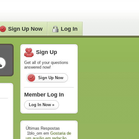
Sign Up Now
Log In
Sign Up
Get all of your questions
answered now!
Sign Up Now
Member Log In
Log In Now »
Últimas Respostas
1blo_om
em
Gostaria de
um auxilio em redação