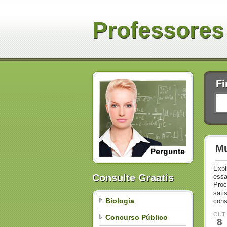
Professores
Fi
Mu
Expl
Consulte Graatis
essa
Proc
sati
Biologia
cons
OUT
Concurso Público
8