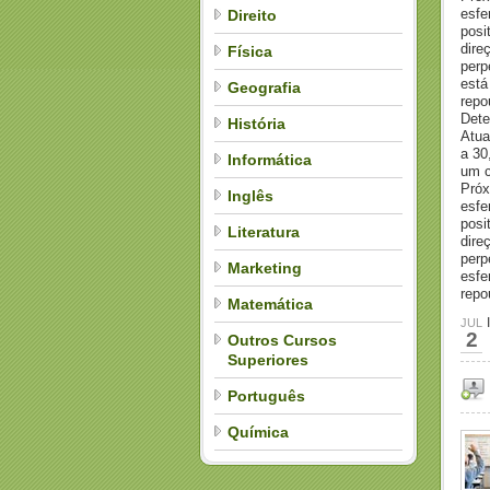
esfe
Direito
posi
dire
Física
perp
está
Geografia
repo
Dete
História
Atua
a 30
Informática
um c
Próx
Inglês
esfe
posi
Literatura
dire
perp
Marketing
esfe
repo
Matemática
JUL
2
Outros Cursos
Superiores
Português
Química