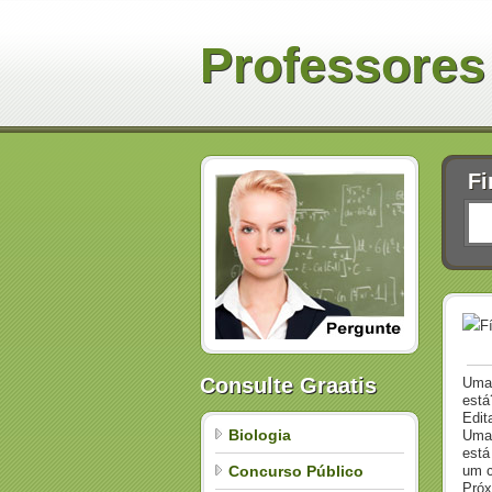
Professores
Fi
F
Consulte Graatis
Uma 
está
Edit
Biologia
Uma 
está
Concurso Público
um c
Próx