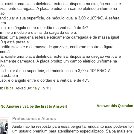
ra, existe uma placa dielétrica, extensa, disposta na direção vertical e
tivamente carregada. A placa produz um campo elétrico uniforme na
ção
endicular à sua superfície, de módulo igual a 3,00 x 105N/C. A esfera
 em
uso, e o ângulo entre o cordão e a vertical é de 45º.
rmine o módulo e o sinal da carga da esfera.
lizar: Uma pequena esfera eletricamente carregada e de massa igual
,0 g está presa a
ordão isolante e de massa desprezível, conforme mostra a figura.
imo à
ra, existe uma placa dielétrica, extensa, disposta na direção vertical e
tivamente carregada. A placa produz um campo elétrico uniforme na
ção
endicular à sua superfície, de módulo igual a 3,00 x 10^-5N/C. A
ra está em
uso, e o ângulo entre o cordão e a vertical é de 45º.
In:
Física
Asked By:
naly
[
5
]
Answer this Question
No Answers yet, be the first to Answer!
Professores e Alunos
Ainda nao ha resposta para essa pergunta, enquanto isso pode-se tor
um usuario premium para atendimento especializado. Saiba mais em