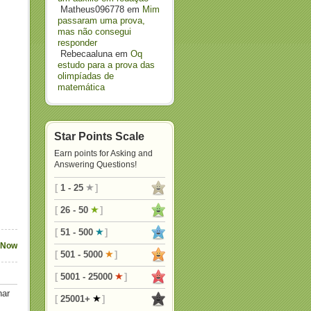
Matheus096778
em
Mim
passaram uma prova,
mas não consegui
responder
Rebecaaluna
em
Oq
estudo para a prova das
olimpíadas de
matemática
Star Points Scale
Earn points for Asking and
Answering Questions!
[
1 - 25
]
[
26 - 50
]
[
51 - 500
]
 Now
[
501 - 5000
]
[
5001 - 25000
]
nar
[
25001+
]