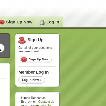
Sign Up Now
Log In
Sign Up
Get all of your questions
answered now!
Sign Up Now
Member Log In
Log In Now »
Últimas Respostas
1blo_om
em
Gostaria de
um auxilio em redação