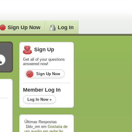
Sign Up Now
Log In
Sign Up
Get all of your questions
answered now!
Sign Up Now
Member Log In
Log In Now »
Últimas Respostas
1blo_om
em
Gostaria de
um auxilio em redação