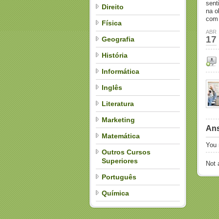
sent
Direito
na o
com 
Física
ABR
17
Geografia
História
Informática
Inglês
Literatura
Marketing
Ans
Matemática
You
Outros Cursos
Superiores
Not
Português
Química