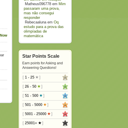
Matheus096778
em
Mim
passaram uma prova,
mas não consegui
responder
Rebecaaluna
em
Oq
estudo para a prova das
olimpíadas de
 Now
matemática
nar
Star Points Scale
Earn points for Asking and
Answering Questions!
[
1 - 25
]
[
26 - 50
]
[
51 - 500
]
[
501 - 5000
]
[
5001 - 25000
]
[
25001+
]