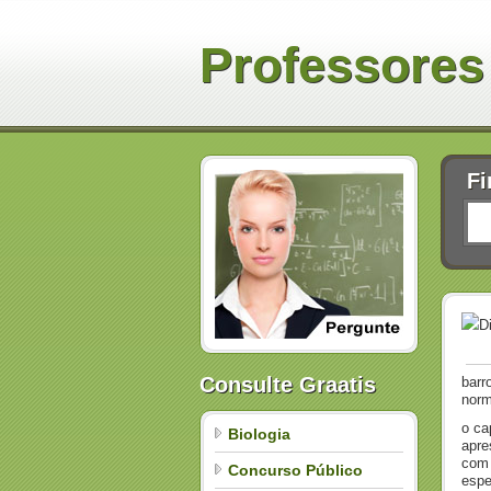
Professores
Fi
D
Consulte Graatis
barr
norm
o ca
Biologia
apre
com 
Concurso Público
espe