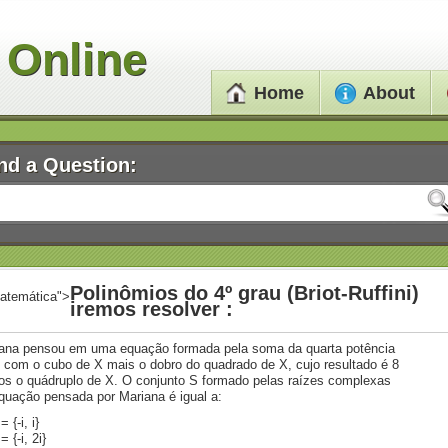
 Online
Home
About
nd a Question:
Polinômios do 4º grau (Briot-Ruffini)
atemática">
iremos resolver :
ana pensou em uma equação formada pela soma da quarta potência
 com o cubo de X mais o dobro do quadrado de X, cujo resultado é 8
s o quádruplo de X. O conjunto S formado pelas raízes complexas
quação pensada por Mariana é igual a:
= {-i, i}
= {-i, 2i}