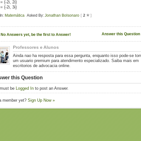
= {-2i, 2i}
= {-2i, 3i}
In:
Matemática
Asked By:
Jonathan Bolsonaro
[
2
]
Answer this Question
No Answers yet, be the first to Answer!
Professores e Alunos
Ainda nao ha resposta para essa pergunta, enquanto isso pode-se tor
um usuario premium para atendimento especializado. Saiba mais em
escritorios de advocacia online.
wer this Question
 must be
Logged In
to post an Answer.
 a member yet?
Sign Up Now »