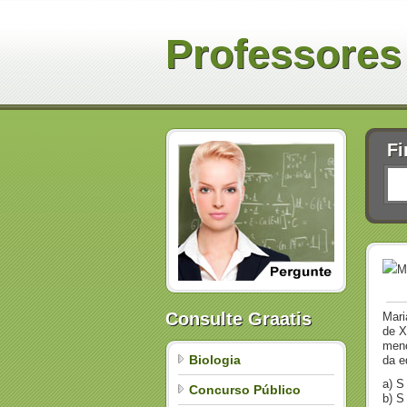
Professores
Fi
M
Consulte Graatis
Mari
de X
meno
Biologia
da e
a) S 
Concurso Público
b) S 