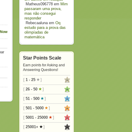
Matheus096778
em
Mim
passaram uma prova,
mas não consegui
responder
Rebecaaluna
em
Oq
estudo para a prova das
 Now
olimpíadas de
matemática
nar
Star Points Scale
Earn points for Asking and
Answering Questions!
[
1 - 25
]
[
26 - 50
]
[
51 - 500
]
[
501 - 5000
]
[
5001 - 25000
]
[
25001+
]