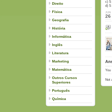
c) S 
Direito
d) S 
Física
JUN
26
Geografia
História
Informática
Inglês
Literatura
Marketing
Ans
Matemática
You
Outros Cursos
Not
Superiores
Português
Química