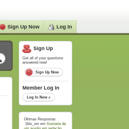
Sign Up Now
Log In
Sign Up
Get all of your questions
answered now!
Sign Up Now
Member Log In
Log In Now »
Últimas Respostas
1blo_om
em
Gostaria de
um auxilio em redação