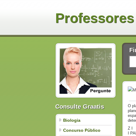
Professores
Fi
M
Consulte Graatis
O pl
plan
espa
Biologia
dete
Z I
Concurso Público
I P