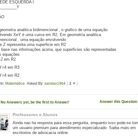
EDE ESQUERDA I
_________Y
ÂO
eometía analitica bídimencional , o grafico de uma equação
lvendo XeY é uma curva em R2. Em geometría analitica
imencional , uma equação envolvendo
e Z representa uma superficie em R2
base nas informações acima, que superficies são representadas
s equações
=2 em R2
)Y=4 em R3
)Y=4 em R2
In:
Matemática
Asked By:
xandao1964
[
2
]
Answer this Question
No Answers yet, be the first to Answer!
Professores e Alunos
Ainda nao ha resposta para essa pergunta, enquanto isso pode-se tor
um usuario premium para atendimento especializado. Saiba mais em
escritorios de advocacia online.