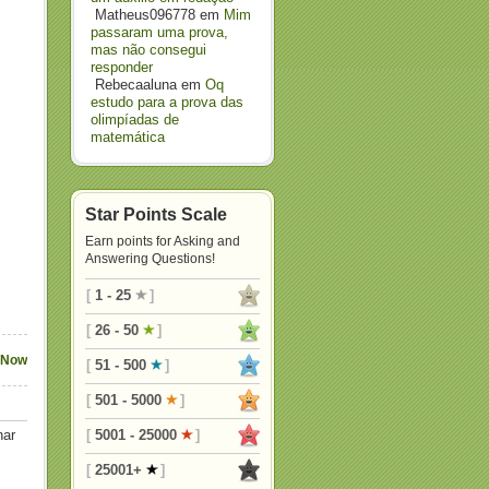
Matheus096778
em
Mim
passaram uma prova,
mas não consegui
responder
Rebecaaluna
em
Oq
estudo para a prova das
olimpíadas de
matemática
Star Points Scale
Earn points for Asking and
Answering Questions!
[
1 - 25
]
[
26 - 50
]
 Now
[
51 - 500
]
[
501 - 5000
]
nar
[
5001 - 25000
]
[
25001+
]