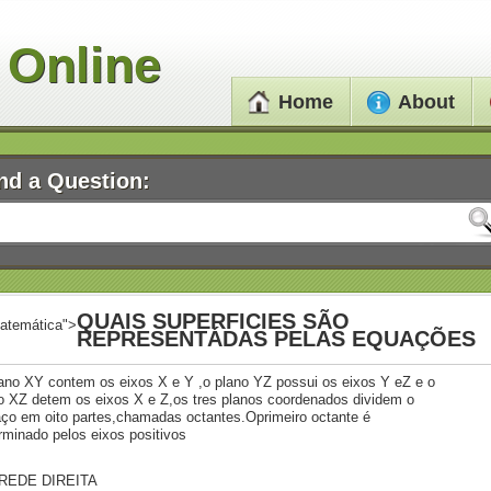
 Online
Home
About
nd a Question:
QUAIS SUPERFICIES SÃO
atemática">
REPRESENTÁDAS PELAS EQUAÇÕES
ano XY contem os eixos X e Y ,o plano YZ possui os eixos Y eZ e o
o XZ detem os eixos X e Z,os tres planos coordenados dividem o
ço em oito partes,chamadas octantes.Oprimeiro octante é
rminado pelos eixos positivos
AREDE DIREITA