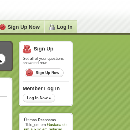
Sign Up Now
Log In
Sign Up
Get all of your questions
answered now!
Sign Up Now
Member Log In
Log In Now »
Últimas Respostas
1blo_om
em
Gostaria de
um auxilio em redação