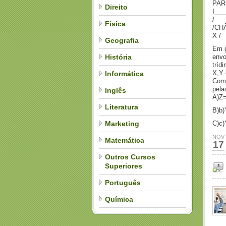
PAR
Direito
I__
/
Física
/CH
X /
Geografia
Em g
História
envo
tríd
X,Y 
Informática
Com 
pela
Inglês
A)Z
Literatura
B)b
Marketing
C)c
NOV
Matemática
17
Outros Cursos
Superiores
Português
Química