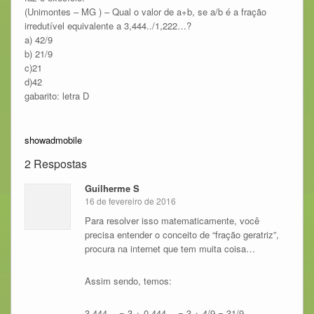
(Unimontes – MG ) – Qual o valor de a+b, se a/b é a fração
irredutível equivalente a 3,444../1,222…?
a) 42/9
b) 21/9
c)21
d)42
gabarito: letra D
showadmobile
2 Respostas
Guilherme S
16 de fevereiro de 2016
Para resolver isso matematicamente, você
precisa entender o conceito de “fração geratriz”,
procura na internet que tem muita coisa…
Assim sendo, temos:
3,444… = 3 + 0,444… = 3 + 4/9 = 31/9