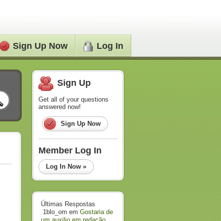
Sign Up Now
Log In
Sign Up
Get all of your questions
answered now!
Sign Up Now
Member Log In
Log In Now »
Últimas Respostas
1blo_om
em
Gostaria de
um auxilio em redação