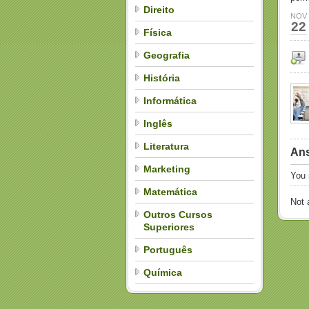
Direito
NOV
22
Física
Geografia
História
Informática
Inglês
Literatura
Ans
Marketing
You
Matemática
Not
Outros Cursos
Superiores
Português
Química