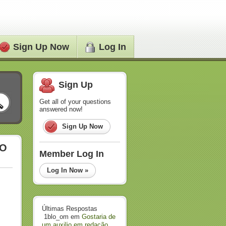
Sign Up Now
Log In
Sign Up
Get all of your questions
answered now!
Sign Up Now
IO
Member Log In
Log In Now »
Últimas Respostas
1blo_om
em
Gostaria de
um auxilio em redação