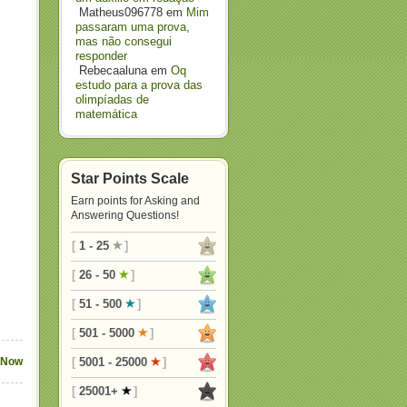
Matheus096778
em
Mim
passaram uma prova,
mas não consegui
responder
Rebecaaluna
em
Oq
estudo para a prova das
olimpíadas de
matemática
Star Points Scale
Earn points for Asking and
Answering Questions!
[
1 - 25
]
[
26 - 50
]
[
51 - 500
]
[
501 - 5000
]
 Now
[
5001 - 25000
]
[
25001+
]