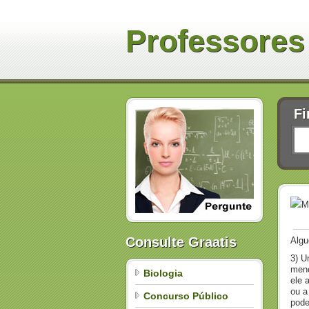
Professores
Fi
M
Consulte Graatis
Algu
3) U
meno
Biologia
ele 
ou a
Concurso Público
pode