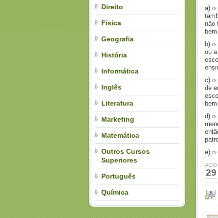
Direito
a) o
tamb
Física
não 
bem 
Geografia
b) o
ou a
História
esco
ensi
Informática
c) o
Inglês
de e
esco
Literatura
bem 
d) o
Marketing
meno
entã
Matemática
patr
Outros Cursos
e) n
Superiores
AGO
29
Português
Química