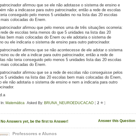
 patrocinador afirmou que se ele não adotasse o sistema de ensino e
ém não a indicasse para outro patrocinador, então a rede de escolas
teria conseguido pelo menos 5 unidades no na lista das 20 escolas
mais colocadas do Enem.
 patrocinador afirmou que pelo menos uma de três situações ocorreria:
 rede de escolas teria menos do que 5 unidades na lista das 20
las bem mais colocadas do Enem ou ele adotaria o sistema de
no ou ele indicaria o sistema de ensino para outro patrocinador.
 patrocinador afirmou que se não acontecesse de ele adotar o sistema
nsino ou de ele a indicar para outro patrocinador, então a rede de
las não teria conseguido pelo menos 5 unidades lista das 20 escolas
mais colocadas do Enem.
 patrocinador afirmou que se a rede de escolas não conseguisse pelos
s 5 unidades na lista das 20 escolas bem mais colocadas do Enem,
o ele não adotaria o sistema de ensino e nem a indicaria para outro
ocinador.
.d.a
In:
Matemática
Asked By:
BRUNA_NEUROEDUCACAO
[
2
]
Answer this Question
No Answers yet, be the first to Answer!
Professores e Alunos