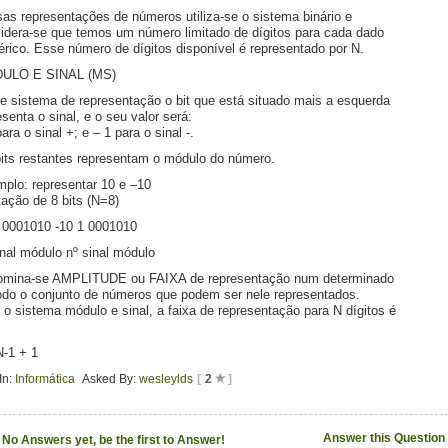
as representações de números utiliza-se o sistema binário e
idera-se que temos um número limitado de dígitos para cada dado
rico. Esse número de dígitos disponível é representado por N.
ULO E SINAL (MS)
e sistema de representação o bit que está situado mais a esquerda
esenta o sinal, e o seu valor será:
ara o sinal +; e – 1 para o sinal -.
its restantes representam o módulo do número.
plo: representar 10 e –10
tação de 8 bits (N=8)
 0001010 -10 1 0001010
inal módulo nº sinal módulo
mina-se AMPLITUDE ou FAIXA de representação num determinado
do o conjunto de números que podem ser nele representados.
 o sistema módulo e sinal, a faixa de representação para N dígitos é
N-1 + 1
In:
Informática
Asked By:
wesleylds
[
2
]
Answer this Question
No Answers yet, be the first to Answer!