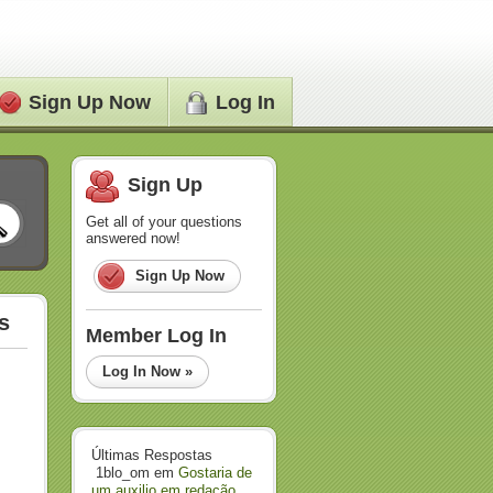
Sign Up Now
Log In
Sign Up
Get all of your questions
answered now!
Sign Up Now
s
Member Log In
Log In Now »
Últimas Respostas
1blo_om
em
Gostaria de
um auxilio em redação