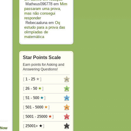
Matheus096778
em
Mim
passaram uma prova,
mas não consegui
responder
Rebecaaluna
em
Oq
estudo para a prova das
olimpíadas de
matemática
Star Points Scale
Earn points for Asking and
Answering Questions!
[
1 - 25
]
[
26 - 50
]
[
51 - 500
]
[
501 - 5000
]
[
5001 - 25000
]
[
25001+
]
 Now