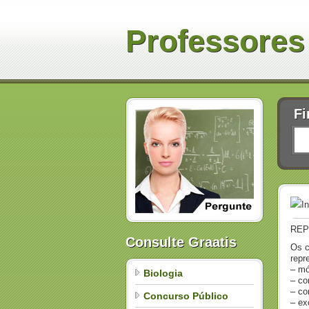
Professores
Fi
I
REP
Consulte Graatis
Os c
repr
– mó
Biologia
– co
– co
Concurso Público
– ex