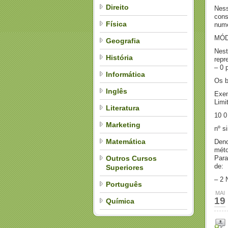
Direito
Ness
cons
Física
numé
MÓD
Geografia
Nest
História
repr
– 0 p
Informática
Os b
Inglês
Exem
Limi
Literatura
10 0
Marketing
nº s
Matemática
Deno
méto
Outros Cursos
Para
de:
Superiores
– 2 
Português
MAI
19
Química