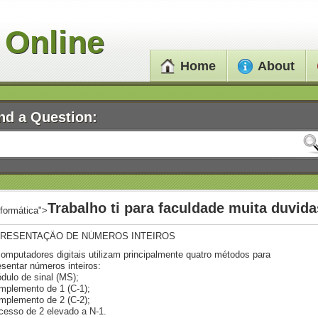
 Online
Home
About
nd a Question:
Trabalho ti para faculdade muita duvida
nformática">
RESENTAÇÃO DE NÚMEROS INTEIROS
omputadores digitais utilizam principalmente quatro métodos para
esentar números inteiros:
dulo de sinal (MS);
mplemento de 1 (C-1);
mplemento de 2 (C-2);
cesso de 2 elevado a N-1.