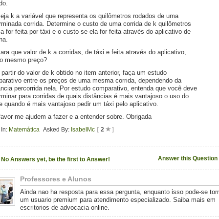
do.
Seja k a variável que representa os quilômetros rodados de uma
rminada corrida. Determine o custo de uma corrida de k quilômetros
la for feita por táxi e o custo se ela for feita através do aplicativo de
na.
Para que valor de k a corridas, de táxi e feita através do aplicativo,
 o mesmo preço?
A partir do valor de k obtido no item anterior, faça um estudo
arativo entre os preços de uma mesma corrida, dependendo da
ância percorrida nela. Por estudo comparativo, entenda que você deve
rminar para corridas de quais distâncias é mais vantajoso o uso do
 e quando é mais vantajoso pedir um táxi pelo aplicativo.
favor me ajudem a fazer e a entender sobre. Obrigada
In:
Matemática
Asked By:
IsabelMc
[
2
]
Answer this Question
No Answers yet, be the first to Answer!
Professores e Alunos
Ainda nao ha resposta para essa pergunta, enquanto isso pode-se tor
um usuario premium para atendimento especializado. Saiba mais em
escritorios de advocacia online.