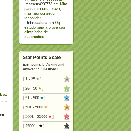
Matheus096778
em
Mim
passaram uma prova,
mas não consegui
responder
Rebecaaluna
em
Oq
estudo para a prova das
olimpíadas de
matemática
Star Points Scale
Earn points for Asking and
Answering Questions!
[
1 - 25
]
[
26 - 50
]
 Now
[
51 - 500
]
[
501 - 5000
]
nar
[
5001 - 25000
]
[
25001+
]