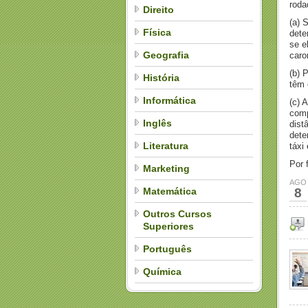
roda
Direito
(a) 
Física
dete
se e
Geografia
caro
(b) 
História
têm
Informática
(c) 
comp
Inglês
dist
dete
Literatura
táxi
Por 
Marketing
AGO
Matemática
8
Outros Cursos
Superiores
Português
Química