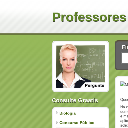
Professores
Fi
M
Consulte Graatis
Que
Na c
corr
Biologia
e ma
apli
Concurso Público
soli