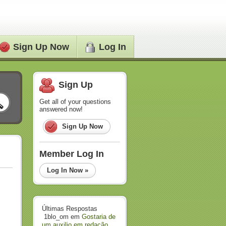
Sign Up Now
Log In
Sign Up
Get all of your questions
answered now!
Sign Up Now
Member Log In
Log In Now »
Últimas Respostas
1blo_om
em
Gostaria de
um auxilio em redação