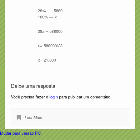
28% —- 5880
100% — x
28x = 588000
x= 588000/28
x= 21.000
Deixe uma resposta
Você precisa fazer o
login
para publicar um comentário.
Leia Mais
Mudar para versão PC