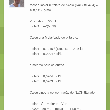
Massa molar biftalato de Sódio (NaHC8H4O4) =
188,1127 g/mol
V biftalato = 50 mL
molar1 = m/(M *V)
Calcular a Molaridade do biftalato:
molar1 = 0,1916 / (188,1127 * 0,05 L)
molar1 = 0,0204 mol/L
o mesmo para os outros:
molar2 = 0,0204 mol/L
molar3 = 0,0203 mol/L
Calculamos a concentração do NaOH titulado:
molar * V = molar_n * V_n
0,0204 * 50 mL = molar_1 * 11,9 mL