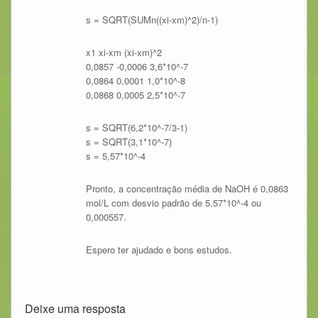
s = SQRT(SUMn((xi-xm)^2)/n-1)
x1 xi-xm (xi-xm)^2
0,0857 -0,0006 3,6*10^-7
0,0864 0,0001 1,0*10^-8
0,0868 0,0005 2,5*10^-7
s = SQRT(6,2*10^-7/3-1)
s = SQRT(3,1*10^-7)
s = 5,57*10^-4
Pronto, a concentração média de NaOH é 0,0863
mol/L com desvio padrão de 5,57*10^-4 ou
0,000557.
Espero ter ajudado e bons estudos.
Deixe uma resposta