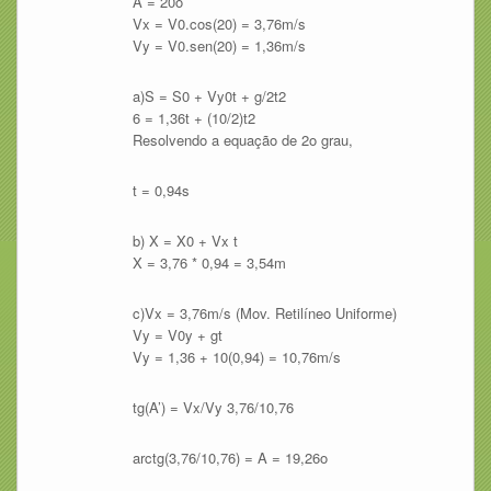
A = 20o
Vx = V0.cos(20) = 3,76m/s
Vy = V0.sen(20) = 1,36m/s
a)S = S0 + Vy0t + g/2t2
6 = 1,36t + (10/2)t2
Resolvendo a equação de 2o grau,
t = 0,94s
b) X = X0 + Vx t
X = 3,76 * 0,94 = 3,54m
c)Vx = 3,76m/s (Mov. Retilíneo Uniforme)
Vy = V0y + gt
Vy = 1,36 + 10(0,94) = 10,76m/s
tg(A’) = Vx/Vy 3,76/10,76
arctg(3,76/10,76) = A = 19,26o